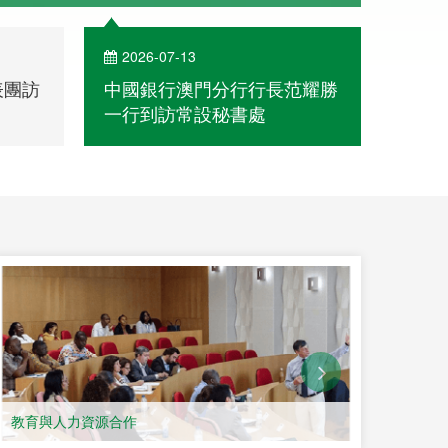
2026-07-13
202
表團訪
中國銀行澳門分行行長范耀勝
中葡
一行到訪常設秘書處
教育與人力資源合作