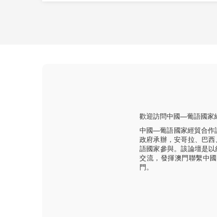
歡迎訪問中國—葡語國家
中國—葡語國家經貿合作
政府承辦，安哥拉、巴西
語國家參與。該論壇是以
交流，發揮澳門聯繫中國
門。