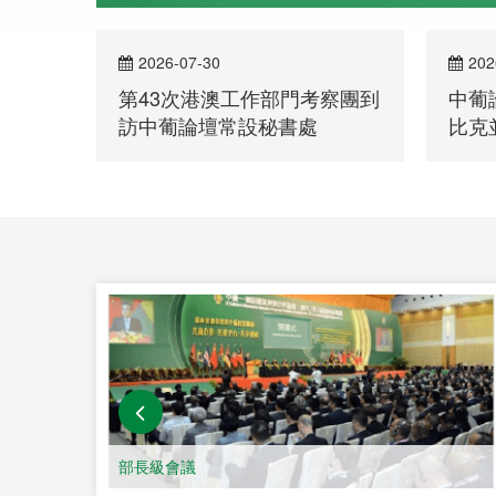
2026-07-30
202
第43次港澳工作部門考察團到
中葡
訪中葡論壇常設秘書處
比克
洽談
部長級會議