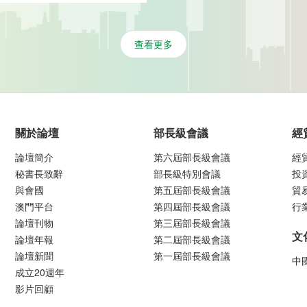
查看更多
關於論壇
部長級會議
經
論壇簡介
第六屆部長級會議
經
秘書長致辭
部長級特別會議
投
與會國
第五屆部長級會議
貿
澳門平台
第四屆部長級會議
行
論壇刊物
第三屆部長級會議
文
論壇年報
第二屆部長級會議
論壇新聞
第一屆部長級會議
中
成立20週年
影片回顧