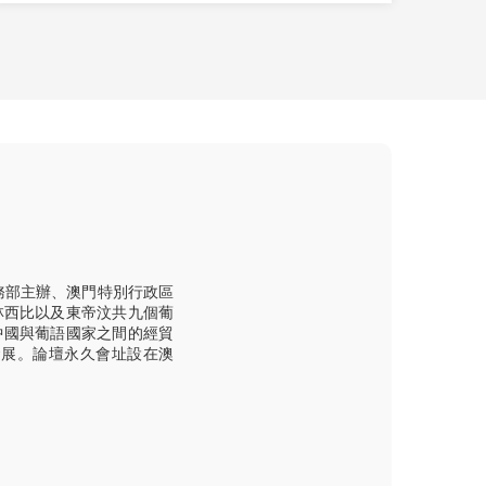
務部主辦、澳門特別行政區
林西比以及東帝汶共九個葡
中國與葡語國家之間的經貿
發展。論壇永久會址設在澳