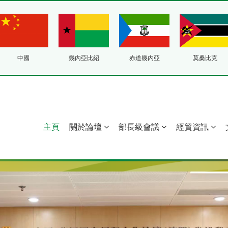
中國
幾內亞比紹
赤道幾內亞
莫桑比克
主頁
關於論壇
部長級會議
經貿資訊