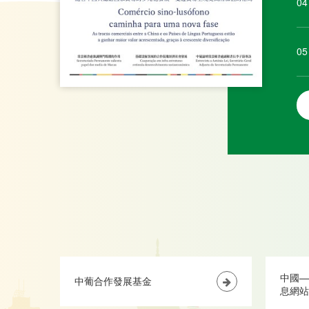
04
05
中國—
中葡合作發展基金
息網站