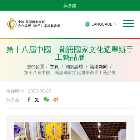
與會國
LANGUAGE
安
巴
佛
中
幾
赤
莫
葡
聖
東
哥
西
得
國
內
道
桑
萄
多
帝
拉
角
亞
幾
比
牙
美
汶
第十八屆中國—葡語國家文化週舉辦手
比
內
克
和
工藝品展
紹
亞
普
林
西
您的位置：
主頁
/
關於論壇
/
論壇新聞
/
比
第十八屆中國—葡語國家文化週舉辦手工藝品展
發佈時間：2026-06-29
分享至：