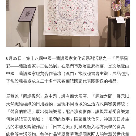
視 頻
6月29日，第十八屆中國—葡語國家文化週系列活動之一「同語異
彩——葡語國家手工藝品展」在澳門市政署畫廊揭幕。是次展覽由
中國—葡語國家經貿合作論壇（澳門）常設秘書處主辦，展品包括
了常設秘書處成立二十多年來各葡語國家代表團贈送的禮品。
展覽以「同語異彩」為主題，設有四大展區。「經緯之間」展示以
天然纖維編織的日用器物，呈現不同地域的生活方式與審美傳統；
「聲音的紋理」展出傳統樂器，配合演奏影像，讓觀眾感受音樂如
何跨越語言與地域；「雕塑的故事」匯聚反映信仰、神話與日常生
活的木雕及陶塑作品；「日常之美」則呈現融入地方美學的食具、
飾物等生活器物。每件作品皆凝聚著葡語國家匠人的智慧與世代相