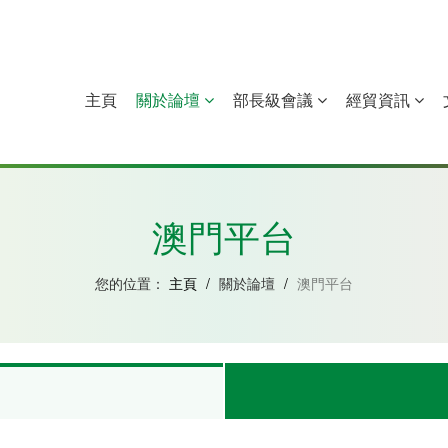
主頁
關於論壇
部長級會議
經貿資訊
中國
幾內亞比紹
赤道幾內亞
莫桑比克
澳門平台
您的位置：
主頁
/
關於論壇
/
澳門平台