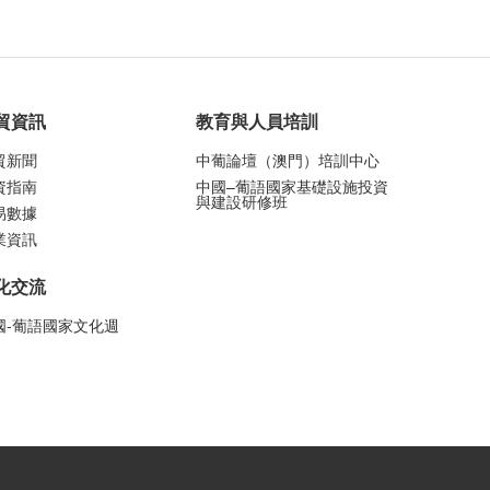
貿資訊
教育與人員培訓
貿新聞
中葡論壇（澳門）培訓中心
資指南
中國–葡語國家基礎設施投資
與建設研修班
易數據
業資訊
化交流
國-葡語國家文化週