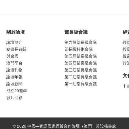
關於論壇
部長級會議
經
論壇簡介
第六屆部長級會議
經
秘書長致辭
部長級特別會議
投
與會國
第五屆部長級會議
貿
澳門平台
第四屆部長級會議
行
論壇刊物
第三屆部長級會議
文
論壇年報
第二屆部長級會議
論壇新聞
第一屆部長級會議
中
成立20週年
影片回顧
© 2026 中國—葡語國家經貿合作論壇（澳門）常設秘書處