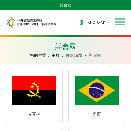
與會國
LANGUAGE
安
巴
佛
中
幾
赤
莫
葡
聖
東
哥
西
得
國
內
道
桑
萄
多
帝
拉
角
亞
幾
比
牙
美
汶
與會國
比
內
克
和
紹
亞
普
您的位置：
主頁
/
關於論壇
/
與會國
林
西
比
安哥拉
巴西