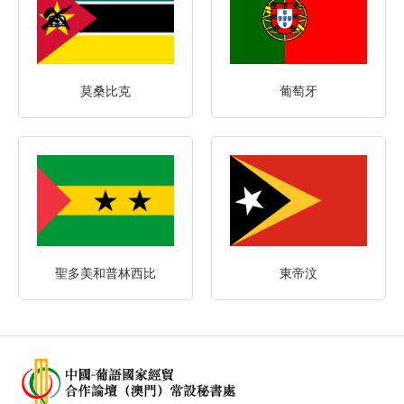
莫桑比克
葡萄牙
聖多美和普林西比
東帝汶