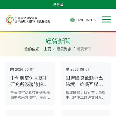
與會國
LANGUAGE
安
巴
佛
中
幾
赤
莫
葡
聖
東
哥
西
得
國
內
道
桑
萄
多
帝
拉
角
亞
幾
比
牙
美
汶
經貿新聞
比
內
克
和
紹
亞
普
您的位置：
主頁
/
經貿資訊
/
經貿新聞
林
西
比
2026-08-07
2026-08-07
中葡航空仿真技術
銀聯國際啟動中巴
研究所簽署諒解備
跨境二維碼互聯互
忘錄 助力航空科技
通試運行 助力深化
中葡航空仿真技術研究所
銀聯國際近日宣布，啟動
協同創新
兩國支付合作
由中國南方航空、廣東工
中巴跨境二維碼支付互聯
業大學、澳門聖若瑟大學
互通試運行。
和葡萄牙馬德拉大學共同
組建，今年6月在廣州揭