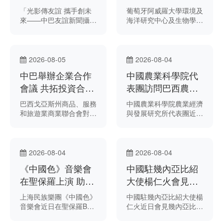
五十年友好歷程
化海洋研究合作
「光影傳友誼 攜手創未
葡萄牙阿威羅大學環境及
來——中巴友誼新聞攝影
海洋研究中心及生物學系
展」近日在巴西首都巴西
研究團隊近日赴上海，與
利亞的國會眾議院速記廳
中國水產科學研究院東海
開幕。本次展覽展出新華
水產研究所開展合作交
社1978年至2026年間拍
流。
2026-08-05
2026-08-04
攝的30餘幅照片，生動
中巴舉辦企業合作
中國農業科學院代
呈現中巴近五十年雙邊關
係的發展歷程。
會議 共拓投資合作
表團訪問巴西農業
新機遇
研究院
巴西戈亞斯州商品、服務
中國農業科學院農業經濟
和旅遊業商業聯合會對外
與發展研究所代表團近日
貿易辦公室主任馬塞洛·
訪問位於巴西利亞的巴西
戈梅斯（Marcelo
農業研究院農業能源研究
Gomes）將率代表團出
中心，雙方圍繞生物燃料
席於8月6日至9日在北京
生產、糧食與能源協調發
2026-08-04
2026-08-04
舉行的中巴企業合作會
展等議題進行交流。
《中國色》音樂會
中國駐幾內亞比紹
議。
在聖保羅上演 助力
大使楊仁火會見比
中巴文化交流
紹市新任市長巴爾
上海民族樂團《中國色》
中國駐幾內亞比紹大使楊
德
音樂會近日在聖保羅B32
仁火近日會見幾內亞比紹
劇院舉行。
首都比紹市新任市長烏馬