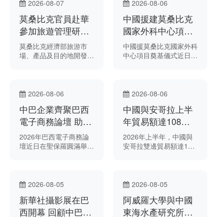
牌成立。
2026-08-07
2026-08-06
莫桑比克官員赴華
中國援建莫桑比克
參加旅遊管理研修
國家外科中心項目
班
正式奠基
莫桑比克經濟部旅游市
中國援莫桑比克國家外科
場、產品及目的地開發與
中心項目奠基儀式近日在
旅游資訊處處長奧菲莉亞
馬普托中心醫院舉行。
·穆塞亞（Ofélia
Musseia）近日出席在海
南舉辦的2026年葡語國
2026-08-06
2026-08-06
家旅游管理研修班。
中巴企業齊聚巴西
中國與安哥拉上半
電子商務論壇 助力
年貿易額達108億
深化雙邊電商合作
美元
2026年巴西電子商務論
2026年上半年，中國與
壇近日在聖保羅圓滿舉
安哥拉雙邊貿易額達108
行，匯聚眾多企業、專家
億美元。
及業界人士，集中展示電
子商務領域的最新發展趨
勢和行業解決方案。
2026-08-05
2026-08-05
新華社攝影展在巴
阿威羅大學與中國
西開幕 回顧中巴近
東海水產研究所深