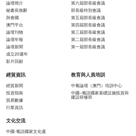
論壇簡介
第六屆部長級會議
秘書長致辭
部長級特別會議
與會國
第五屆部長級會議
澳門平台
第四屆部長級會議
論壇刊物
第三屆部長級會議
論壇年報
第二屆部長級會議
論壇新聞
第一屆部長級會議
成立20週年
影片回顧
經貿資訊
教育與人員培訓
經貿新聞
中葡論壇（澳門）培訓中心
投資指南
中國–葡語國家基礎設施投資與
建設研修班
貿易數據
行業資訊
文化交流
中國-葡語國家文化週