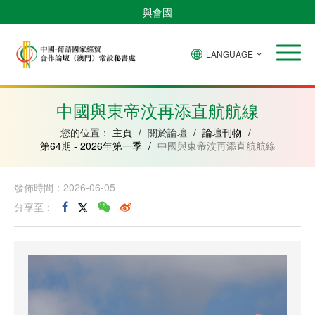
與會國
LANGUAGE
安
巴
佛
中
幾
赤
莫
葡
聖
東
哥
西
得
國
內
道
桑
萄
多
帝
拉
角
亞
幾
比
牙
美
汶
中國與東帝汶再添直航航線
比
內
克
和
紹
亞
普
您的位置：
主頁
/
關於論壇
/
論壇刊物
/
林
第64期 - 2026年第一季
/
中國與東帝汶再添直航航線
西
比
發佈時間：2026-06-05
分享至：