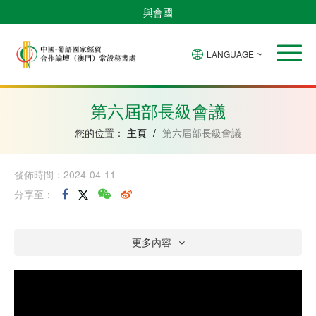
與會國
LANGUAGE
安
巴
佛
中
幾
赤
莫
葡
聖
東
哥
西
得
國
內
道
桑
萄
多
帝
拉
角
亞
幾
比
牙
美
汶
第六屆部長級會議
比
內
克
和
紹
亞
普
您的位置：
主頁
/
第六屆部長級會議
林
西
比
發佈時間：2024-04-11
分享至：
更多內容