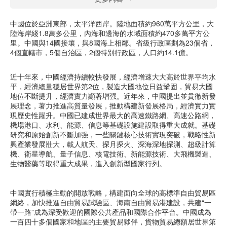
中國位於亞洲東部，太平洋西岸。陸地面積約960萬平方公里，大
陸海岸綫1.8萬多公里，內海和邊海的水域面積約470多萬平方公
里。中國與14國接壤，與8國海上相鄰。省級行政區劃為23個省，
4個直轄市，5個自治區，2個特別行政區，人口約14.1億。
近十年來，中國經濟持續較快發展，經濟增速大大高於世界平均水
平，經濟總量穩居世界第2位，製造大國地位日益鞏固，貿易大國
地位不斷提升，經濟實力顯著增强。近年來，中國提出並貫徹新發
展理念，著力推進高質量發展，推動構建新發展格局，經濟實力實
現歷史性躍升。中國已建成世界最大的高速鐵路網、高速公路網，
機場港口、水利、能源、信息等基礎設施建設取得重大成就。基礎
研究和原始創新不斷加强，一些關鍵核心技術實現突破，戰略性新
興產業發展壯大，載人航天、探月探火、深海深地探測、超級計算
機、衛星導航、量子信息、核電技術、新能源技術、大飛機製造、
生物醫藥等取得重大成果，進入創新型國家行列。
中國實行積極主動的開放戰略，構建面向全球的高標準自由貿易區
網絡，加快推進自由貿易試驗區、海南自由貿易港建設，共建“一
帶一路”成為深受歡迎的國際公共產品和國際合作平台。中國成為
一百四十多個國家和地區的主要貿易夥伴，貨物貿易總額居世界第