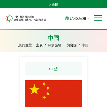
與會國
LANGUAGE
安
巴
佛
中
幾
赤
莫
葡
聖
東
哥
西
得
國
內
道
桑
萄
多
帝
拉
角
亞
幾
比
牙
美
汶
中國
比
內
克
和
紹
亞
普
您的位置：
主頁
/
關於論壇
/
與會國
/
中國
林
西
比
中國