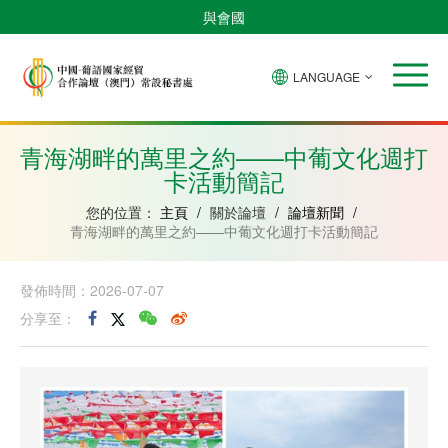
與會國
LANGUAGE
安
巴
佛
中
幾
赤
莫
葡
聖
東
哥
西
得
國
內
道
桑
萄
多
帝
拉
角
亞
幾
比
牙
美
汶
青海湖畔的萬里之約——中葡文化週打
比
內
克
和
卡活動簡記
紹
亞
普
林
西
您的位置：
主頁
/
關於論壇
/
論壇新聞
/
比
青海湖畔的萬里之約——中葡文化週打卡活動簡記
發佈時間：2026-07-07
分享至：