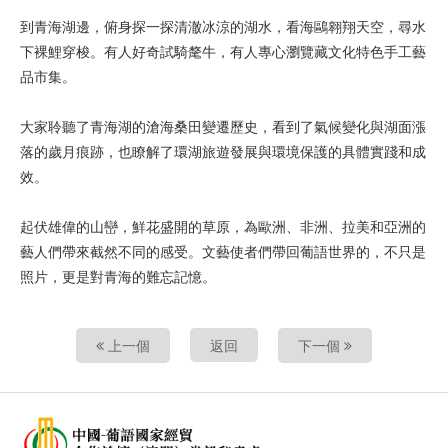
到青海湖邊，俯身探一探清澈冰涼的湖水，看海鷗翱翔天空，尋水
下裸鯉穿梭。有人好奇試騎氂牛，有人專心瀏覽藏文化特色手工藝
品市集。
大家聆聽了青海湖的滄海桑田變遷歷史，看到了氣候變化與湖面漲
落的歲月痕跡，也瞭解了環湖旅遊發展與環境保護的具體實踐和成
效。
起伏雄偉的山巒，鮮花盛開的草原，為歐洲、非洲、拉美和亞洲的
藝人們帶來截然不同的感受。文藝使者們帶回葡語世界的，不只是
照片，更是對青海的難忘記憶。
上一個
返回
下一個