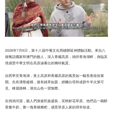
2026年7月6日，第十八屆中葡文化周續辦延伸體驗活動。來自八
個葡語國家和澳門的藝人，深入青藏高原，徜徉青海湖畔，身臨其
境感受中華文明在高原涵養出的獨特氣質。
自西寧至青海湖，黃土高原和青藏高原的風景如一幅長卷徐徐展
開。先有溝壑縱橫，後有綠草如茵，經幡白塔和成群牛羊次第可
見。峰迴路轉，湖光山色一望無際。
在倒淌河源，藝人們身披民族盛裝，笑映鮮花草原。他們品一碗醇
香氂牛奶，嘗一塊青稞糌粑，感受草原人家的尋常味道。