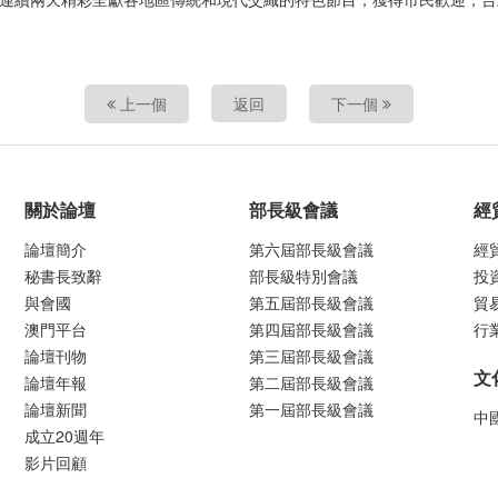
上一個
返回
下一個
關於論壇
部長級會議
經
論壇簡介
第六屆部長級會議
經
秘書長致辭
部長級特別會議
投
與會國
第五屆部長級會議
貿
澳門平台
第四屆部長級會議
行
論壇刊物
第三屆部長級會議
文
論壇年報
第二屆部長級會議
論壇新聞
第一屆部長級會議
中
成立20週年
影片回顧