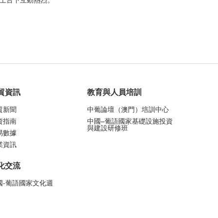
貿資訊
教育與人員培訓
貿新聞
中葡論壇（澳門）培訓中心
資指南
中國–葡語國家基礎設施投資
與建設研修班
易數據
業資訊
化交流
國-葡語國家文化週