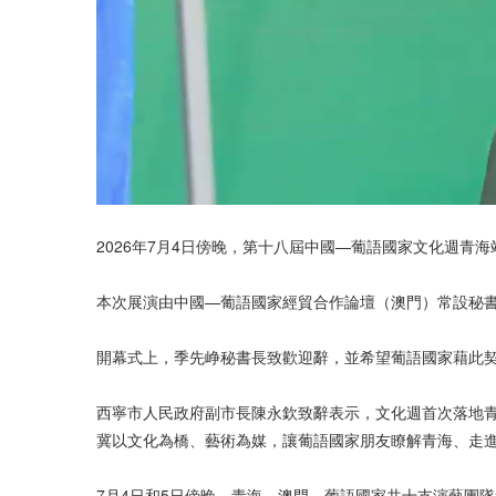
2026年7月4日傍晚，第十八屆中國—葡語國家文化週青
本次展演由中國—葡語國家經貿合作論壇（澳門）常設秘
開幕式上，季先峥秘書長致歡迎辭，並希望葡語國家藉此
西寧市人民政府副市長陳永欽致辭表示，文化週首次落地青
冀以文化為橋、藝術為媒，讓葡語國家朋友瞭解青海、走
7月4日和5日傍晚，青海、澳門、葡語國家共十支演藝團