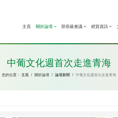
主頁
關於論壇
部長級會議
經貿資訊
中國
幾內亞比紹
赤道幾內亞
莫桑比克
中葡文化週首次走進青海
您的位置：
主頁
/
關於論壇
/
論壇新聞
/
中葡文化週首次走進青海