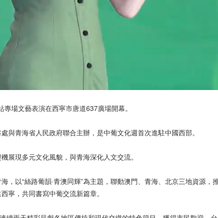
視 頻
海站專場文藝表演在西寧市唐道637廣場開幕。
書處與青海省人民政府聯合主辦，是中葡文化週首次進駐中國西部。
契機展現多元文化風貌，與青海深化人文交流。
海，以“絲路葡韻·青澳同輝”為主題，聯動澳門、青海、北京三地資源，
進西寧，共同書寫中葡交流新篇章。
隊連續兩天精彩呈獻各地區傳統和現代交織的特色節目，獲得市民歡迎，