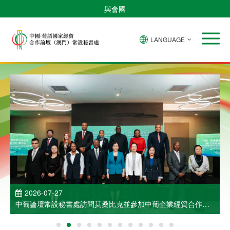
與會國
LANGUAGE
2026-07-27
中葡論壇常設秘書處訪問莫桑比克並參加中葡企業經貿合作洽
談會