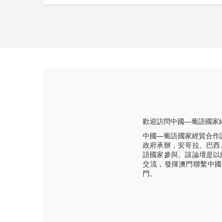
歡迎訪問中國—葡語國家
中國—葡語國家經貿合作
政府承辦，安哥拉、巴西
語國家參與。該論壇是以
交流，發揮澳門聯繫中國
門。