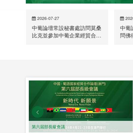
2026-07-27
202
察團到
中葡論壇常設秘書處訪問莫桑
中葡
比克並參加中葡企業經貿合作
問佛
洽談會
第六屆部長級會議