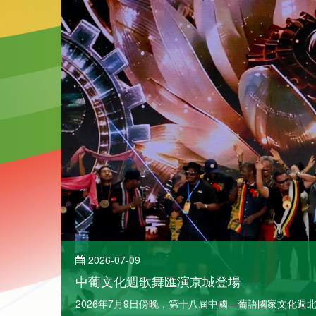
2026-07-09
中葡文化週歌舞匯演京城登場
了解詳情
2026年7月9日傍晚，第十八屆中國—葡語國家文化