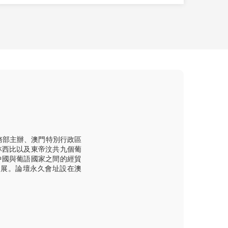
務部主辦、澳門特別行政區
林西比以及東帝汶共九個葡
中國與葡語國家之間的經貿
發展。論壇永久會址設在澳