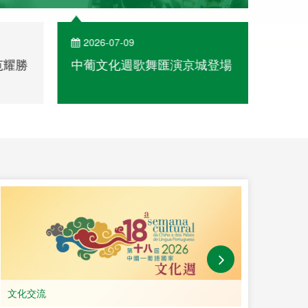
2026-07-09
202
范耀勝
中葡文化週歌舞匯演京城登場
青海
文化
文化交流
教育