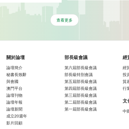
查看更多
關於論壇
部長級會議
經
論壇簡介
第六屆部長級會議
經
秘書長致辭
部長級特別會議
投
與會國
第五屆部長級會議
貿
澳門平台
第四屆部長級會議
行
論壇刊物
第三屆部長級會議
文
論壇年報
第二屆部長級會議
論壇新聞
第一屆部長級會議
中
成立20週年
影片回顧