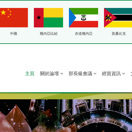
中國
幾內亞比紹
赤道幾內亞
莫桑比克
主頁
關於論壇
部長級會議
經貿資訊