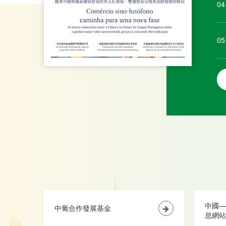
04
05
中國—
中葡合作發展基金
息網站