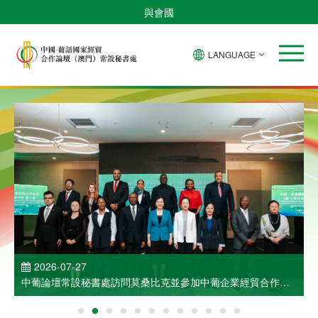
與會國
LANGUAGE
2026-07-27
中葡論壇常設秘書處訪問莫桑比克並參加中葡企業經貿合作洽
談會