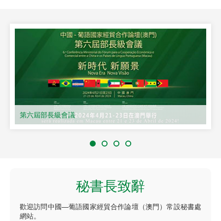
第六屆部長級會議
秘書長致辭
歡迎訪問中國—葡語國家經貿合作論壇（澳門）常設秘書處
網站。