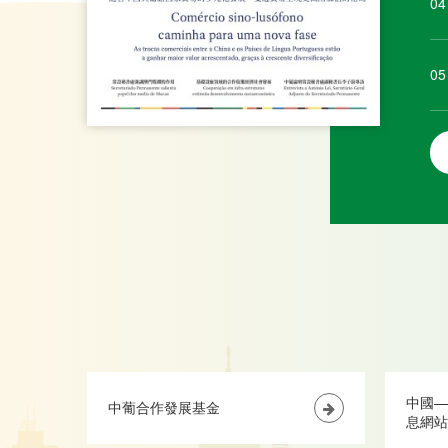
04
05
中國—
中葡合作發展基金
息網站