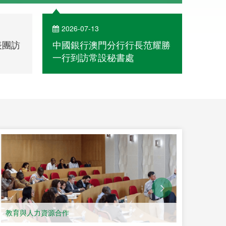
2026-07-13
202
表團訪
中國銀行澳門分行行長范耀勝
中葡
一行到訪常設秘書處
教育與人力資源合作