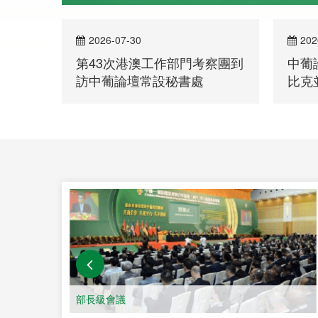
2026-07-30
202
第43次港澳工作部門考察團到
中葡
訪中葡論壇常設秘書處
比克
洽談
部長級會議