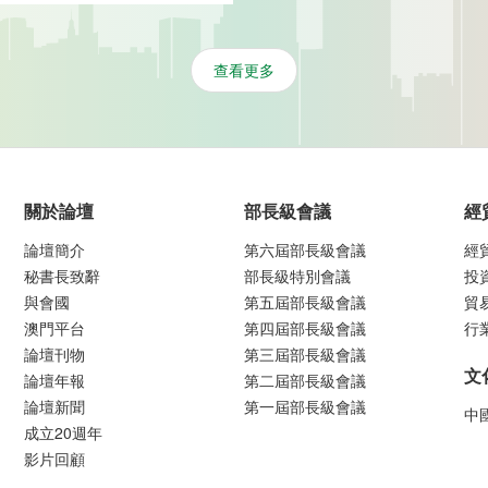
查看更多
關於論壇
部長級會議
經
論壇簡介
第六屆部長級會議
經
秘書長致辭
部長級特別會議
投
與會國
第五屆部長級會議
貿
澳門平台
第四屆部長級會議
行
論壇刊物
第三屆部長級會議
文
論壇年報
第二屆部長級會議
論壇新聞
第一屆部長級會議
中
成立20週年
影片回顧