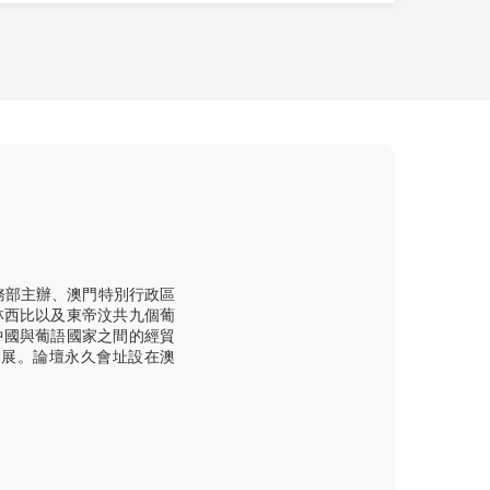
務部主辦、澳門特別行政區
林西比以及東帝汶共九個葡
中國與葡語國家之間的經貿
發展。論壇永久會址設在澳