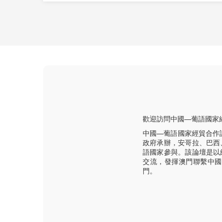
歡迎訪問中國—葡語國家
中國—葡語國家經貿合作
政府承辦，安哥拉、巴西
語國家參與。該論壇是以
交流，發揮澳門聯繫中國
門。