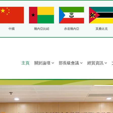
中國
幾內亞比紹
赤道幾內亞
莫桑比克
主頁
關於論壇
部長級會議
經貿資訊