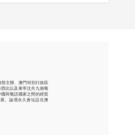
務部主辦、澳門特別行政區
林西比以及東帝汶共九個葡
中國與葡語國家之間的經貿
發展。論壇永久會址設在澳