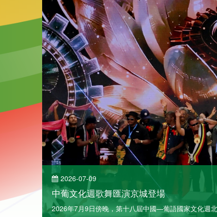
2026-07-09
中葡文化週歌舞匯演京城登場
了解詳情
2026年7月9日傍晚，第十八屆中國—葡語國家文化