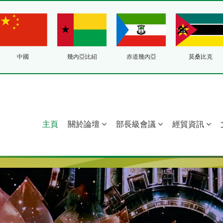
中國
幾內亞比紹
赤道幾內亞
莫桑比克
主頁
關於論壇
部長級會議
經貿資訊