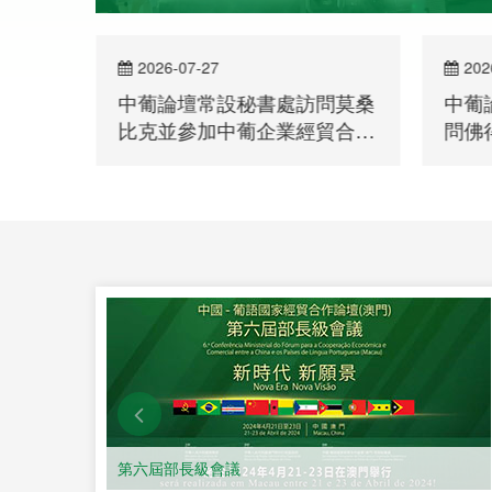
2026-07-27
202
察團到
中葡論壇常設秘書處訪問莫桑
中葡
比克並參加中葡企業經貿合作
問佛
洽談會
第六屆部長級會議