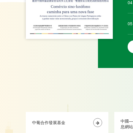
04
05
中國—
中葡合作發展基金
息網站