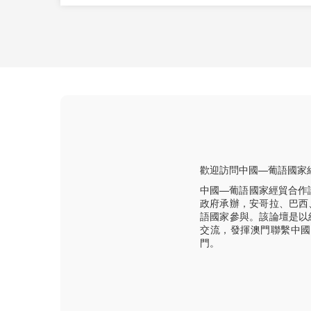
歡迎訪問中國—葡語國家
中國—葡語國家經貿合作
政府承辦，安哥拉、巴西
語國家參與。該論壇是以
交流，發揮澳門聯繫中國
門。