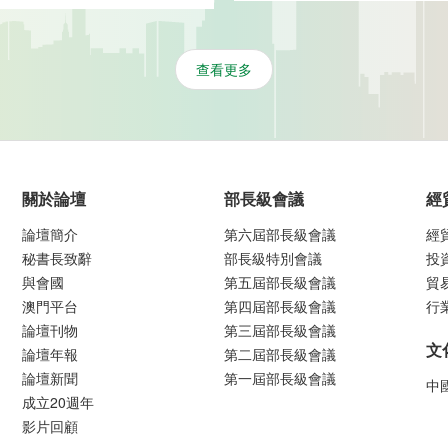
查看更多
關於論壇
部長級會議
經
論壇簡介
第六屆部長級會議
經
秘書長致辭
部長級特別會議
投
與會國
第五屆部長級會議
貿
澳門平台
第四屆部長級會議
行
論壇刊物
第三屆部長級會議
文
論壇年報
第二屆部長級會議
論壇新聞
第一屆部長級會議
中
成立20週年
影片回顧