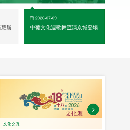
2026-07-09
202
范耀勝
中葡文化週歌舞匯演京城登場
青海
文化
文化交流
教育