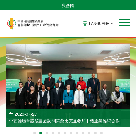
與會國
LANGUAGE
2026-07-27
中葡論壇常設秘書處訪問莫桑比克並參加中葡企業經貿合作洽
談會