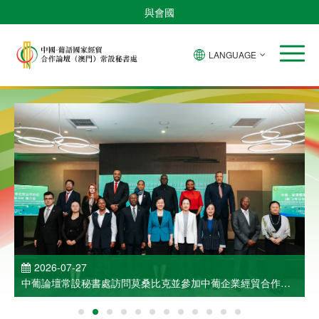
與會國
LANGUAGE
2026-07-27
中葡論壇常設秘書處訪問莫桑比克並參加中葡企業經貿合作洽
談會