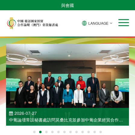
與會國
LANGUAGE
2026-07-27
中葡論壇常設秘書處訪問莫桑比克並參加中葡企業經貿合作洽
談會