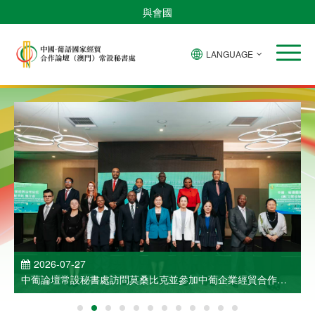
與會國
LANGUAGE
2026-07-27
中葡論壇常設秘書處訪問莫桑比克並參加中葡企業經貿合作洽
談會