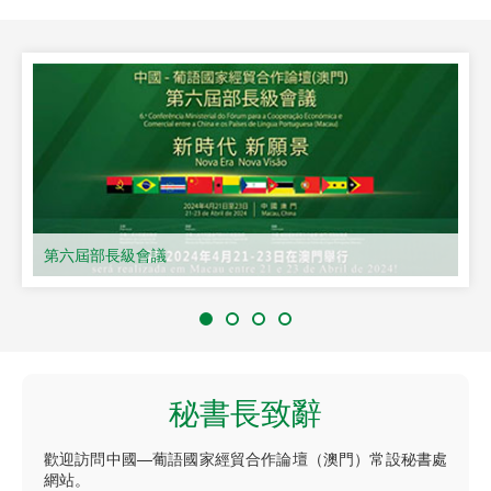
第六屆部長級會議
秘書長致辭
歡迎訪問中國—葡語國家經貿合作論壇（澳門）常設秘書處
網站。