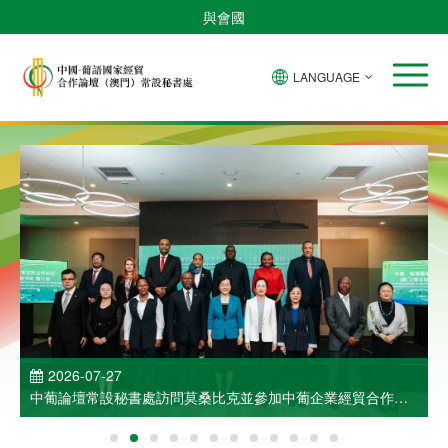
與會國
LANGUAGE
2026-07-27
中葡論壇常設秘書處訪問莫桑比克並參加中葡企業經貿合作洽
談會