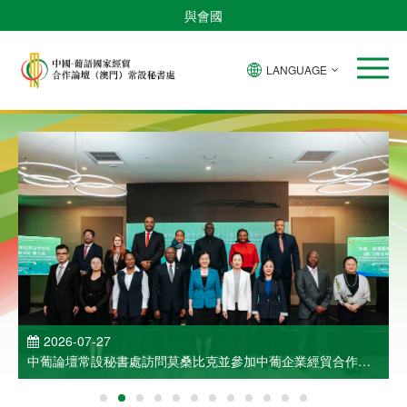
與會國
LANGUAGE
2026-07-27
中葡論壇常設秘書處訪問莫桑比克並參加中葡企業經貿合作洽
談會