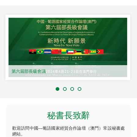
第六屆部長級會議
秘書長致辭
歡迎訪問中國—葡語國家經貿合作論壇（澳門）常設秘書處
網站。