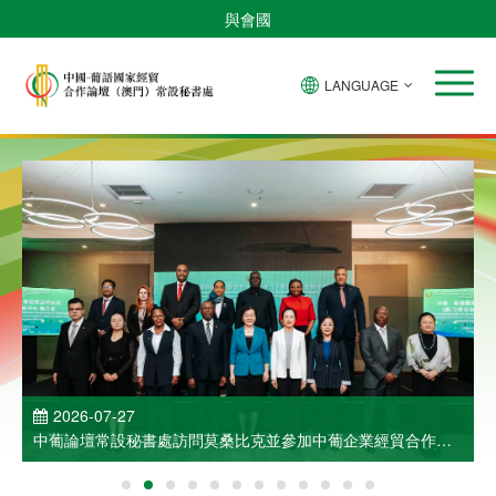
與會國
LANGUAGE
2026-07-27
中葡論壇常設秘書處訪問莫桑比克並參加中葡企業經貿合作洽
談會