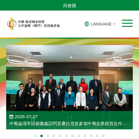
與會國
LANGUAGE
2026-07-27
中葡論壇常設秘書處訪問莫桑比克並參加中葡企業經貿合作洽
談會