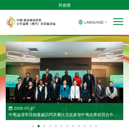
與會國
LANGUAGE
2026-07-27
中葡論壇常設秘書處訪問莫桑比克並參加中葡企業經貿合作洽
談會