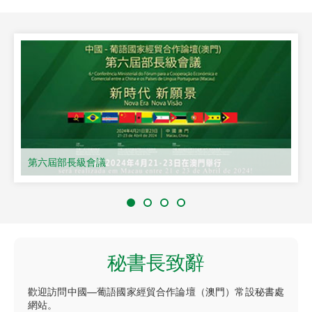
第六屆部長級會議
秘書長致辭
歡迎訪問中國—葡語國家經貿合作論壇（澳門）常設秘書處
網站。