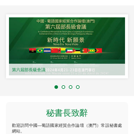
第六屆部長級會議
秘書長致辭
歡迎訪問中國—葡語國家經貿合作論壇（澳門）常設秘書處
網站。