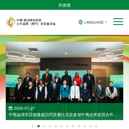
與會國
LANGUAGE
2026-07-27
中葡論壇常設秘書處訪問莫桑比克並參加中葡企業經貿合作洽
談會