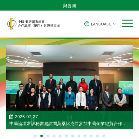
與會國
LANGUAGE
2026-07-27
中葡論壇常設秘書處訪問莫桑比克並參加中葡企業經貿合作洽
談會