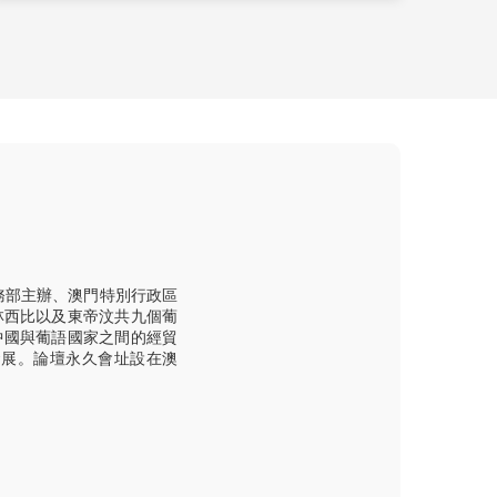
務部主辦、澳門特別行政區
林西比以及東帝汶共九個葡
中國與葡語國家之間的經貿
發展。論壇永久會址設在澳