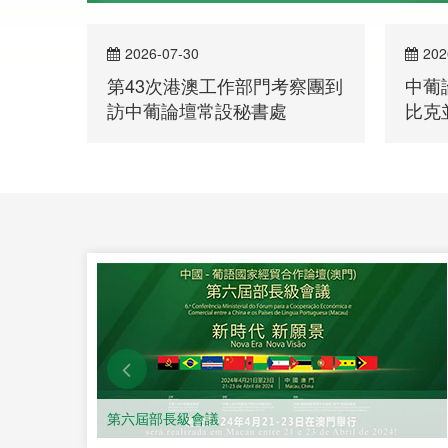
2026-07-30
202
第43次港澳工作部門考察團到
中葡
訪中葡論壇常設秘書處
比克
洽談
了解詳情
第六屆部長級會議