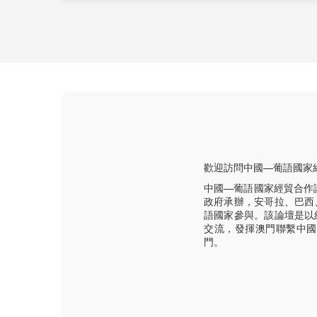
歡迎訪問中國—葡語國家
中國—葡語國家經貿合作
政府承辦，安哥拉、巴西
語國家參與。該論壇是以
交流，發揮澳門聯繫中國
門。