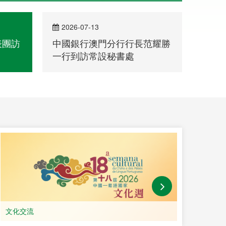
2026-07-13
202
表團訪
中國銀行澳門分行行長范耀勝
中葡
一行到訪常設秘書處
文化交流
教育