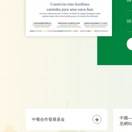
04
05
中國—
中葡合作發展基金
息網站