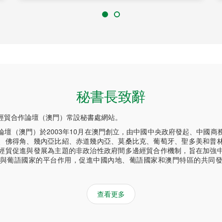
秘書長致辭
經貿合作論壇（澳門）常設秘書處網站。
論壇（澳門）於2003年10月在澳門創立，由中國中央政府發起、中國商
、佛得角、幾內亞比紹、赤道幾內亞、莫桑比克、葡萄牙、聖多美和普
經貿促進與發展為主題的非政治性政府間多邊經貿合作機制，旨在加強
與葡語國家的平台作用，促進中國內地、葡語國家和澳門特區的共同
查看更多