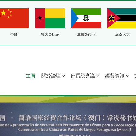
中國
幾內亞比紹
赤道幾內亞
莫桑比克
主頁
關於論壇
部長級會議
經貿資訊