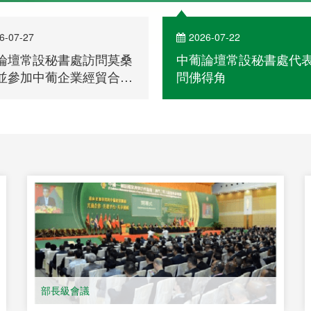
6-07-27
2026-07-22
論壇常設秘書處訪問莫桑
中葡論壇常設秘書處代
並參加中葡企業經貿合作
問佛得角
會
部長級會議