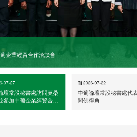
6-07-27
2026-07-22
論壇常設秘書處訪問莫桑
中葡論壇常設秘書處代
並參加中葡企業經貿合作
問佛得角
會
部長級會議