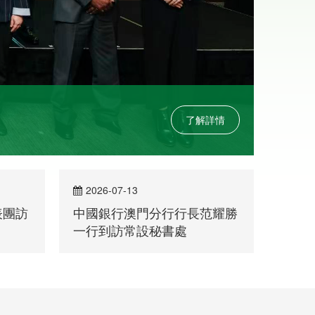
2026-07-13
202
表團訪
中國銀行澳門分行行長范耀勝
中葡
一行到訪常設秘書處
文化交流
教育