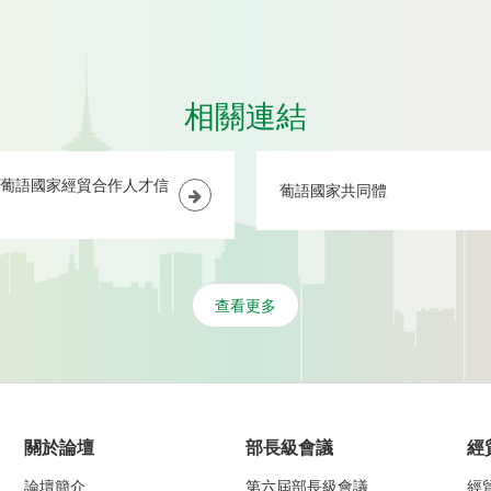
查看更多
關於論壇
部長級會議
經
論壇簡介
第六屆部長級會議
經
秘書長致辭
部長級特別會議
投
與會國
第五屆部長級會議
貿
澳門平台
第四屆部長級會議
行
論壇刊物
第三屆部長級會議
文
論壇年報
第二屆部長級會議
論壇新聞
第一屆部長級會議
中
成立20週年
影片回顧