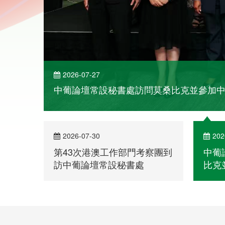
2026-07-30
202
第43次港澳工作部門考察團到
中葡
訪中葡論壇常設秘書處
比克
洽談
了解詳情
第六屆部長級會議