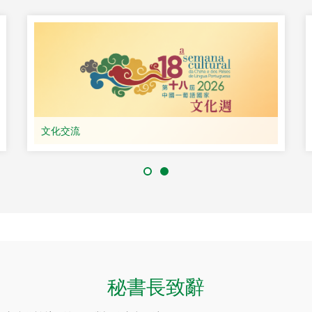
秘書長致辭
經貿合作論壇（澳門）常設秘書處網站。
論壇（澳門）於2003年10月在澳門創立，由中國中央政府發起、中國商
、佛得角、幾內亞比紹、赤道幾內亞、莫桑比克、葡萄牙、聖多美和普
經貿促進與發展為主題的非政治性政府間多邊經貿合作機制，旨在加強
與葡語國家的平台作用，促進中國內地、葡語國家和澳門特區的共同
查看更多