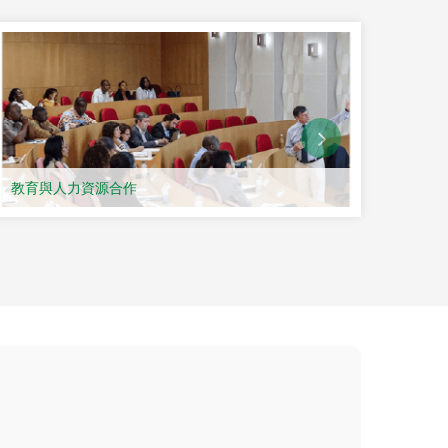
務部主辦、澳門特別行政區
林西比以及東帝汶共九個葡
中國與葡語國家之間的經貿
發展。論壇永久會址設在澳