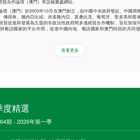
季度精選
64期 - 2026年第一季
從原材料到創新：中葡貿易的轉型
“澳門應是政策、規則與市場資訊的‘精準對接人’”
莫桑比克總統出席中資石墨廠落成儀式