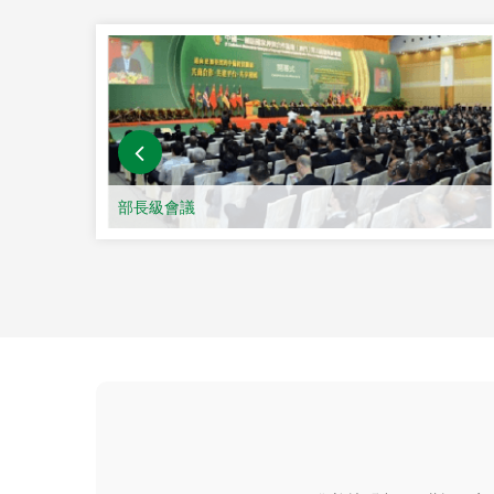
歡迎訪問中國—葡語國家
中國—葡語國家經貿合作
政府承辦，安哥拉、巴西
語國家參與。該論壇是以
交流，發揮澳門聯繫中國
門。