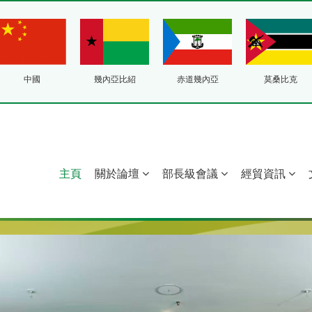
中國
幾內亞比紹
赤道幾內亞
莫桑比克
主頁
關於論壇
部長級會議
經貿資訊