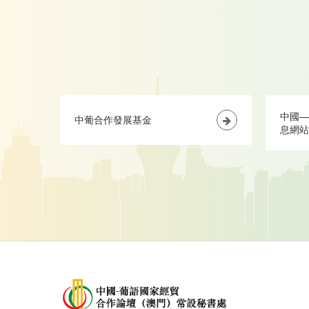
澳門湖畔南街中國與葡語國家商貿合作服務平台綜合體
辦公樓3樓
(853) 8791 3333
(853) 2872 8283
edoc@forumchinaplp.org.mo