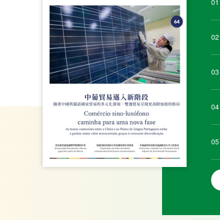
04
05
中國—
中葡合作發展基金
息網站