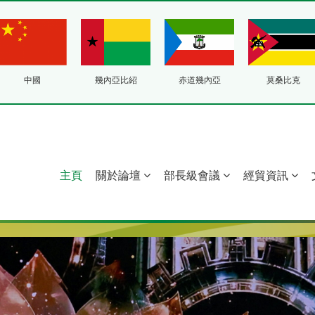
中國
幾內亞比紹
赤道幾內亞
莫桑比克
主頁
關於論壇
部長級會議
經貿資訊