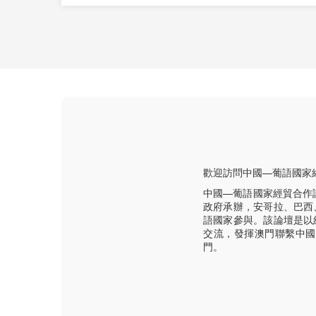
歡迎訪問中國—葡語國家
中國—葡語國家經貿合作
政府承辦，安哥拉、巴西
語國家參與。該論壇是以
交流，發揮澳門聯繫中國
門。