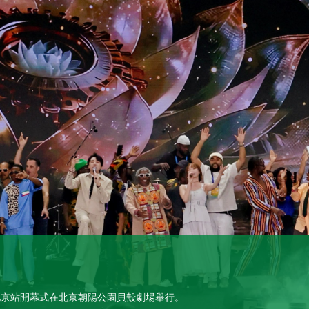
活動簡記
活動。來自八個葡語國家和澳門的藝人，深入青藏高原，徜徉青海湖畔，身