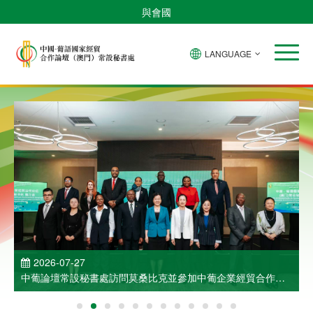
與會國
LANGUAGE
2026-07-27
中葡論壇常設秘書處訪問莫桑比克並參加中葡企業經貿合作洽
談會