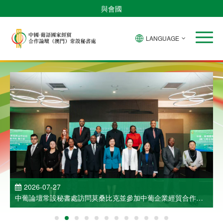
與會國
LANGUAGE
2026-07-27
中葡論壇常設秘書處訪問莫桑比克並參加中葡企業經貿合作洽
談會