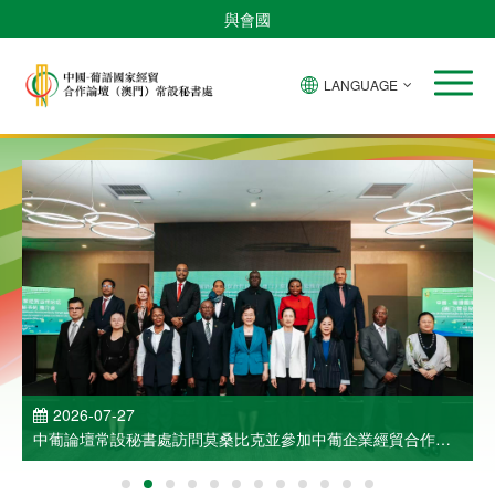
與會國
LANGUAGE
2026-07-27
中葡論壇常設秘書處訪問莫桑比克並參加中葡企業經貿合作洽
談會