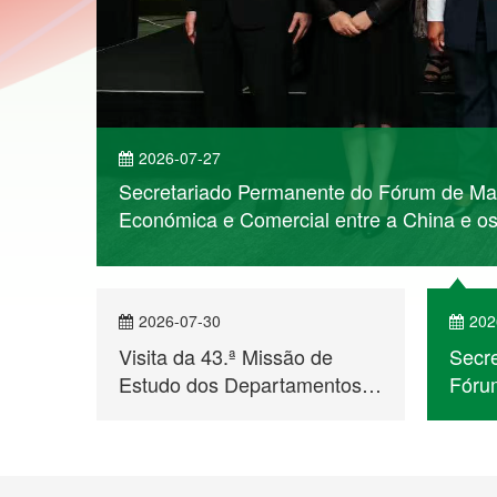
2026-07-27
Secretariado Permanente do Fórum de Mac
er mais
Económica e Comercial entre a China e o
2026-07-30
202
Visita da 43.ª Missão de
Secr
Estudo dos Departamentos
Fórum
para Assuntos de Hong Kong
Moçam
e Macau ao Secretariado
Enco
Permanente do Fórum de
para
Macau
Econ