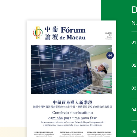
D
N.
01
02
03
04
05