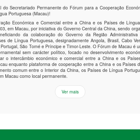
al do Secretariado Permanente do Fórum para a Cooperação Económ
ngua Portuguesa (Macau)!
ção Económica e Comercial entre a China e os Países de Língua
3, em Macau, por iniciativa do Governo Central da China, sendo orga
neficiando da colaboração do Governo da Região Administrativ
es de Língua Portuguesa, designadamente Angola, Brasil, Cabo Ver
 Portugal, São Tomé e Príncipe e Timor-Leste. O Fórum de Macau é u
rnamental sem carácter político, focado no desenvolvimento econó
dar o intercâmbio económico e comercial entre a China e os Paíse
acau enquanto plataforma de cooperação entre a China e os Países 
mento comum entre o Interior da China, os Países de Língua Portu
em Macau como local permanente.
Ver mais