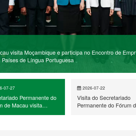
au visita Moçambique e participa no Encontro de Empr
s Países de Língua Portuguesa
6-07-27
2026-07-22
etariado Permanente do
Visita do Secretariado
 de Macau visita
Permanente do Fórum 
bique e participa no
Macau a Cabo Verde
ntro de Empresários
 a Cooperação
ómica e Comercial entre