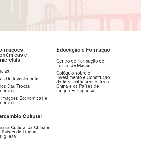
formações
Educação e Formação
onómicas e
merciais
Centro de Formação do
Fórum de Macau
ícias
Colóquio sobre o
Investimento e Construção
as De Investimento
de Infra-estruturas entre a
os Das Trocas
China e os Países de
erciais
Língua Portuguesa
ormações Económicas e
erciais
tercâmbio Cultural
ana Cultural da China e
 Países de Língua
tuguesa