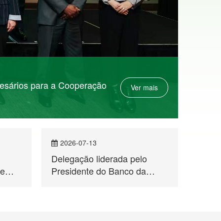
esários para a Cooperação
Ver mais
2026-07-13
202
Delegação liderada pelo
Seman
de
Presidente do Banco da
dos P
China, Sucursal de Macau,
Espec
Fan Yaosheng, visitou o
Dança
Secretariado Permanente do
Fórum de Macau