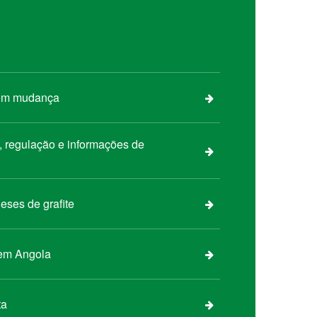
 em mudança
s, regulação e informações de
eses de grafite
 em Angola
ta