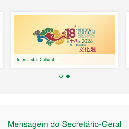
na e os Países de
ua Portuguesa
Intercâmbio Cultural
Mensagem do Secretário-Geral