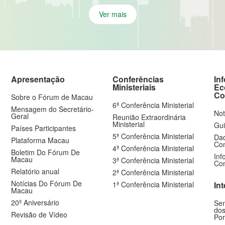
Ver mais
Apresentação
Conferências
In
Ministeriais
Ec
Co
Sobre o Fórum de Macau
6ª Conferência Ministerial
Mensagem do Secretário-
Not
Geral
Reunião Extraordinária
Ministerial
Gui
Países Participantes
5ª Conferência Ministerial
Dad
Plataforma Macau
Com
4ª Conferência Ministerial
Boletim Do Fórum De
Inf
Macau
3ª Conferência Ministerial
Com
Relatório anual
2ª Conferência Ministerial
Notícias Do Fórum De
1ª Conferência Ministerial
In
Macau
20º Aniversário
Sem
dos
Revisão de Vídeo
Por