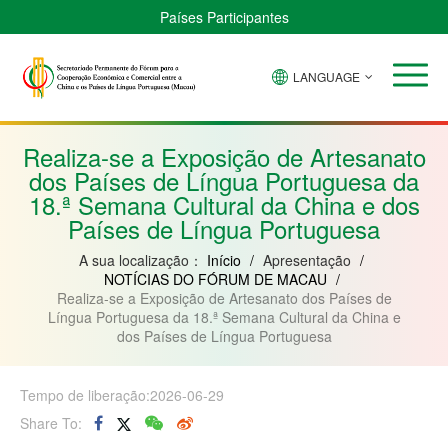
Países Participantes
LANGUAGE
Brasil
Cabo
China
Guiné-
Angola
Guiné
Verde
Bissau
Moçambique
Equatorial
Realiza-se a Exposição de Artesanato
dos Países de Língua Portuguesa da
18.ª Semana Cultural da China e dos
Países de Língua Portuguesa
A sua localização：
Início
/
Apresentação
/
NOTÍCIAS DO FÓRUM DE MACAU
/
Realiza-se a Exposição de Artesanato dos Países de
Língua Portuguesa da 18.ª Semana Cultural da China e
dos Países de Língua Portuguesa
Tempo de liberação:2026-06-29
Share To: