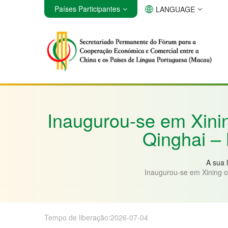
Países Participantes
LANGUAGE
Angola
Brasil
Cabo Verde
Inaugurou-se em Xini
Qinghai –
A sua 
Inaugurou-se em Xining o
Tempo de liberação:2026-07-04