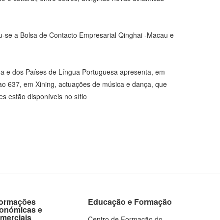
u-se a Bolsa de Contacto Empresarial Qinghai -Macau e
na e dos Países de Língua Portuguesa apresenta, em
dao 637, em Xining, actuações de música e dança, que
s estão disponíveis no sítio
formações
Educação e Formação
onómicas e
merciais
Centro de Formação do