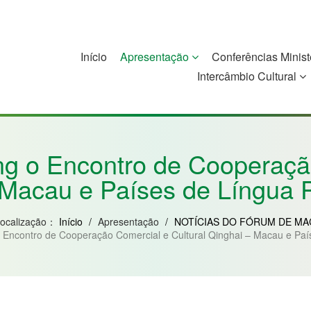
Início
Apresentação
Conferências Minist
Intercâmbio Cultural
China
Guiné-Bissau
Guiné Equatorial
Moçambique
ng o Encontro de Cooperação
 Macau e Países de Língua 
localização：
Início
/
Apresentação
/
NOTÍCIAS DO FÓRUM DE MA
 Encontro de Cooperação Comercial e Cultural Qinghai – Macau e Pa