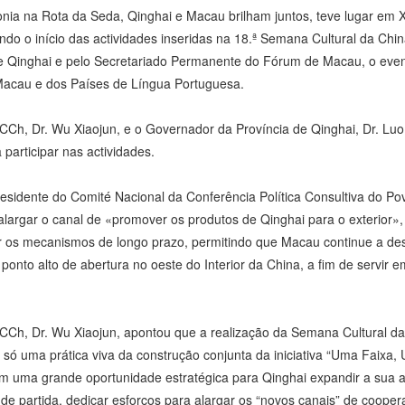
ia na Rota da Seda, Qinghai e Macau brilham juntos, teve lugar em X
o o início das actividades inseridas na 18.ª Semana Cultural da Chi
e Qinghai e pelo Secretariado Permanente do Fórum de Macau, o eve
e Macau e dos Países de Língua Portuguesa.
PCCh, Dr. Wu Xiaojun, e o Governador da Província de Qinghai, Dr. L
participar nas actividades.
residente do Comité Nacional da Conferência Política Consultiva do Po
argar o canal de «promover os produtos de Qinghai para o exterior»,
oar os mecanismos de longo prazo, permitindo que Macau continue a d
onto alto de abertura no oeste do Interior da China, a fim de servir e
PCCh, Dr. Wu Xiaojun, apontou que a realização da Semana Cultural da
ão só uma prática viva da construção conjunta da iniciativa “Uma Faix
 uma grande oportunidade estratégica para Qinghai expandir a sua abe
e partida, dedicar esforços para alargar os “novos canais” de coopera