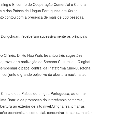
ining o Encontro de Cooperação Comercial e Cultural
na e dos Países de Língua Portuguesa em Xining.
nto contou com a presença de mais de 300 pessoas,
uo Dongchuan, receberam sucessivamente os principais
vo Chinês, Dr.Ho Hau Wah, levantou três sugestões,
 aproveitar a realização da Semana Cultural em Qinghai
esempenhar o papel central da Plataforma Sino-Lusófona,
m conjunto o grande objectivo da abertura nacional ao
 China e dos Países de Língua Portuguesa, ao entrar
a, Uma Rota” e da promoção do intercâmbio comercial,
rtura ao exterior de alto nível.Qinghai irá tomar as
ção económica e comercial, concentrar forças para criar