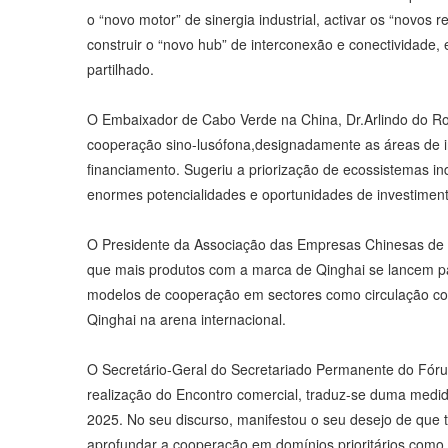
o “novo motor” de sinergia industrial, activar os “novos
construir o “novo hub” de interconexão e conectividad
partilhado.
O Embaixador de Cabo Verde na China, Dr.Arlindo do R
cooperação sino-lusófona,designadamente as áreas de in
financiamento. Sugeriu a priorização de ecossistemas in
enormes potencialidades e oportunidades de investimen
O Presidente da Associação das Empresas Chinesas de Ma
que mais produtos com a marca de Qinghai se lancem par
modelos de cooperação em sectores como circulação comer
Qinghai na arena internacional.
O Secretário-Geral do Secretariado Permanente do Fóru
realização do Encontro comercial, traduz-se duma medi
2025. No seu discurso, manifestou o seu desejo de que t
aprofundar a cooperação em domínios prioritários como en