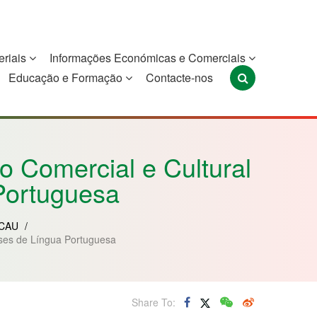
eriais
Informações Económicas e Comerciais
Educação e Formação
Contacte-nos
Portugal
São Tomé e
Timor-Leste
Príncipe
 Comercial e Cultural
Portuguesa
CAU
/
íses de Língua Portuguesa
Share To: