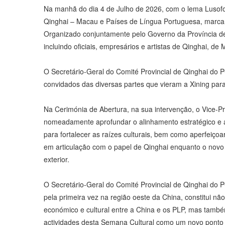
Na manhã do dia 4 de Julho de 2026, com o lema Lusofon
Qinghai – Macau e Países de Língua Portuguesa, marcand
Organizado conjuntamente pelo Governo da Província d
incluindo oficiais, empresários e artistas de Qinghai, d
O Secretário-Geral do Comité Provincial de Qinghai do 
convidados das diversas partes que vieram a Xining para 
Na Cerimónia de Abertura, na sua intervenção, o Vice-P
nomeadamente aprofundar o alinhamento estratégico e al
para fortalecer as raízes culturais, bem como aperfeiç
em articulação com o papel de Qinghai enquanto o novo p
exterior.
O Secretário-Geral do Comité Provincial de Qinghai do 
pela primeira vez na região oeste da China, constitui n
económico e cultural entre a China e os PLP, mas também
actividades desta Semana Cultural como um novo ponto d