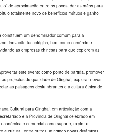
eículo” de aproximação entre os povos, dar as mãos para
pítulo totalmente novo de benefícios mútuos e ganho
que constituem um denominador comum para a
rismo, inovação tecnológica, bem como comércio e
convidando as empresas chinesas para que explorem as
proveitar este evento como ponto de partida, promover
 os projectos de qualidade de Qinghai, explorar novos
ectar as paisagens deslumbrantes e a cultura étnica de
ana Cultural para Qinghai, em articulação com a
cretariado e a Província de Qinghai celebrado em
s económica e comercial como suporte, explor e
o e cultural, entre outros, atingindo novas dinâmicas