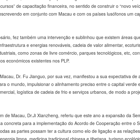
 recursos” de capacitação financeira, no sentido de construir o “novo v
e, escrevendo em conjunto com Macau e com os países lusófonos um ca
osário, fez também uma intervenção e sublinhou que existem áreas 
fraestrutura e energias renováveis, cadeia de valor alimentar, ecotu
dustriais, como zonas de livre comércio, parques tecnológicos, etc, 
tos económicos existentes nos PLP.
cau, Dr. Fu Jianguo, por sua vez, manifestou a sua expectativa de a
a o mundo, impulsionar o alinhamento preciso entre o capital verde e
cial, logística de cadeia de frio e serviços urbanos, de modo a proj
m de Macau, Dr.Ji Xianzheng, referiu que este ano a expansão da Sem
da concreta para a implementação do Acordo de Cooperação entre o Se
odas as partes possam ter a cultura como elo de ligação e as relaçõe
ergia limpa, medicina tradicional chinesa e tibetana, turismo ecológic