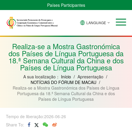
Países Participantes
LANGUAGE
Brasil
Cabo
China
Guiné-
Angola
Guiné
Verde
Bissau
Moçambique
Equatorial
Realiza-se a Mostra Gastronómica
dos Países de Língua Portuguesa da
18.ª Semana Cultural da China e dos
Países de Língua Portuguesa
A sua localização：
Início
/
Apresentação
/
NOTÍCIAS DO FÓRUM DE MACAU
/
Realiza-se a Mostra Gastronómica dos Países de Língua
Portuguesa da 18.ª Semana Cultural da China e dos
Países de Língua Portuguesa
Tempo de liberação:2026-06-26
Share To: