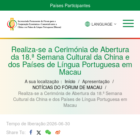
Países Participantes
LANGUAGE
Brasil
Cabo
China
Guiné-
Angola
Guiné
Verde
Bissau
Moçambique
Equatorial
Realiza-se a Cerimónia de Abertura
da 18.ª Semana Cultural da China e
dos Países de Língua Portuguesa em
Macau
A sua localização：
Início
/
Apresentação
/
NOTÍCIAS DO FÓRUM DE MACAU
/
Realiza-se a Cerimónia de Abertura da 18.ª Semana
Cultural da China e dos Países de Língua Portuguesa em
Macau
Tempo de liberação:2026-06-30
Share To: