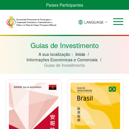
Países Participantes
LANGUAGE
Brasil
Cabo
China
Guiné-
Angola
Guiné
Verde
Bissau
Moçambique
Equatorial
Guias de Investimento
A sua localização：
Início
/
Informações Económicas e Comerciais
/
Guias de Investimento