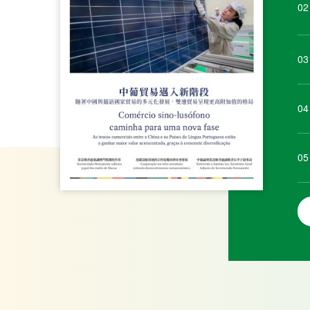
02
03
04
05