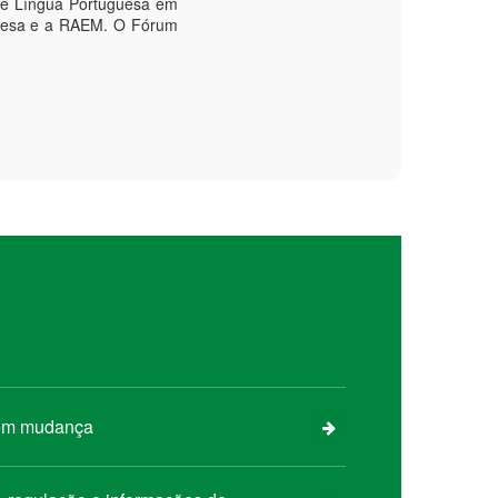
de Língua Portuguesa em
guesa e a RAEM. O Fórum
 em mudança