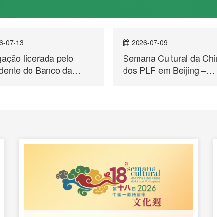
6-07-13
2026-07-09
ação liderada pelo
Semana Cultural da Chi
idente do Banco da
dos PLP em Beijing –
, Sucursal de Macau,
Espectáculo de Música 
aosheng, visitou o
Dança Deslumbra a Capi
etariado Permanente do
m de Macau