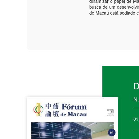
dinamizar o papel de M
busca de um desenvolvi
de Macau está sediado 
D
N.
01