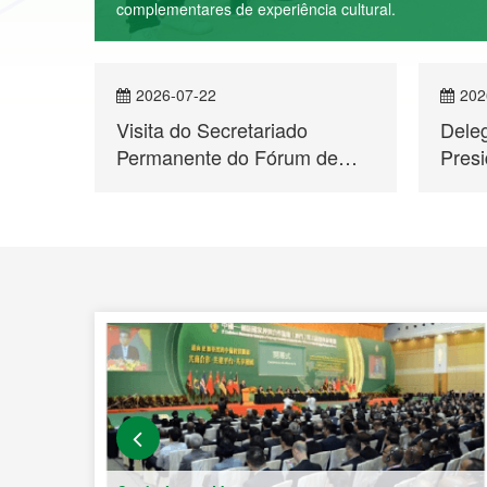
complementares de experiência cultural.
2026-07-22
202
te do
Visita do Secretariado
Deleg
Permanente do Fórum de
Pres
a no
Macau a Cabo Verde
China
os
Fan Y
Secr
 entre
Fóru