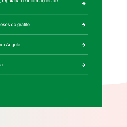
s, regulação e informações de
eses de grafite
 em Angola
ta