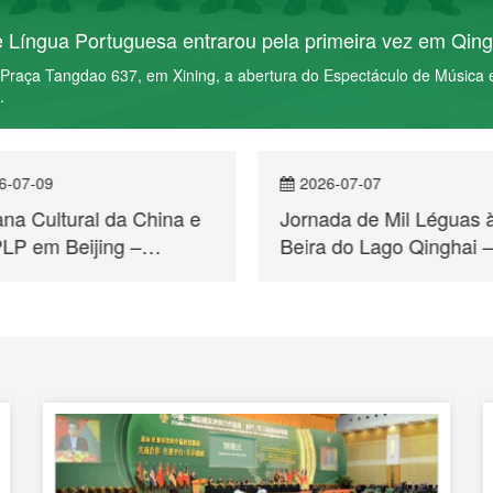
o de Cooperação Comercial e Cultural Qinghai – Macau 
lema Lusofonia na Rota da Seda, Qinghai e Macau brilham juntos, tev
Macau e Países de Língua Portuguesa, marcando o início das activida
m Xining.
026-07-07
2026-07-06
nada de Mil Léguas à
Semana Cultural da C
ra do Lago Qinghai —
dos Países de Língua
ve Relato das Actividades
Portuguesa entrarou p
Visita no âmbito da
primeira vez em Qingh
ana Cultural da China e
s PLP