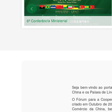
ia Ministerial
Conferências Ministe
Seja bem-vindo ao port
China e os Países de Lí
O Fórum para a Coopera
criado em Outubro de 200
Comércio da China, be