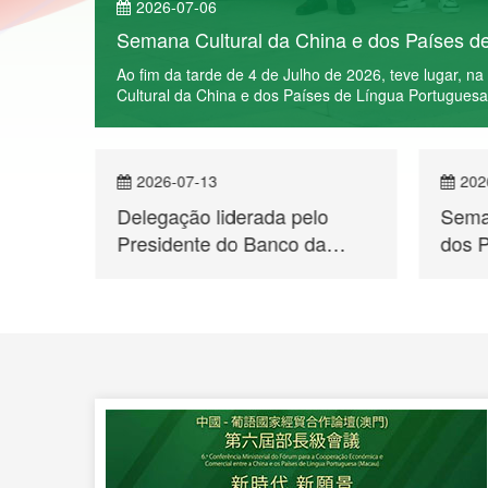
Inaugurou-se em Xining o Encontr
Ver mais
Na manhã do dia 4 de Julho de 2026, com o 
Cooperação Comercial e Cultural Qinghai – 
a
China e dos Países de Língua Portuguesa e
2026-07-09
2
elo
Semana Cultural da China e
Jor
da
dos PLP em Beijing –
Bei
acau,
Espectáculo de Música e
Bre
 o
Dança Deslumbra a Capital
de 
ente do
Sem
do