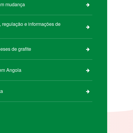
 em mudança
s, regulação e informações de
eses de grafite
 em Angola
ta