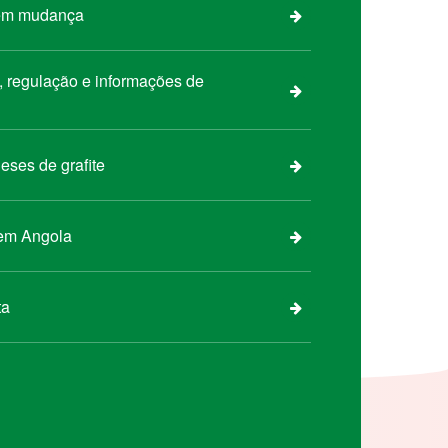
 em mudança
s, regulação e informações de
eses de grafite
 em Angola
ta