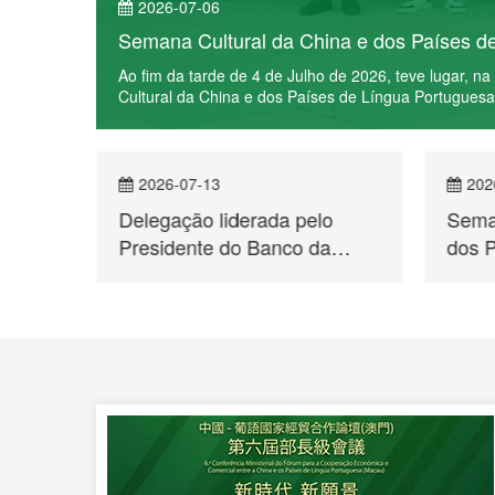
Inaugurou-se em Xining o Encontro de Co
er mais
Na manhã do dia 4 de Julho de 2026, com o lema Luso
Cooperação Comercial e Cultural Qinghai – Macau e P
China e dos Países de Língua Portuguesa em Xining.
2026-07-09
202
o
Semana Cultural da China e
Jorna
a
dos PLP em Beijing –
Beir
au,
Espectáculo de Música e
Breve
Dança Deslumbra a Capital
de Vi
te do
Seman
dos 