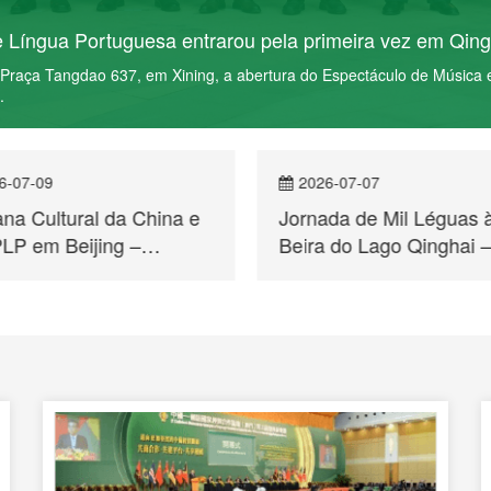
operação Comercial e Cultural Qinghai – Macau e Paíse
fonia na Rota da Seda, Qinghai e Macau brilham juntos, teve lugar e
aíses de Língua Portuguesa, marcando o início das actividades inser
6-07-07
2026-07-06
da de Mil Léguas à
Semana Cultural da Chi
a do Lago Qinghai —
dos Países de Língua
 Relato das Actividades
Portuguesa entrarou pe
sita no âmbito da
primeira vez em Qingha
a Cultural da China e
PLP