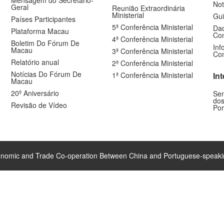
Not
Geral
Reunião Extraordinária
Ministerial
Gui
Países Participantes
5ª Conferência Ministerial
Dad
Plataforma Macau
Com
4ª Conferência Ministerial
Boletim Do Fórum De
Inf
Macau
3ª Conferência Ministerial
Com
Relatório anual
2ª Conferência Ministerial
Notícias Do Fórum De
1ª Conferência Ministerial
In
Macau
20º Aniversário
Sem
dos
Revisão de Vídeo
Por
nomic and Trade Co-operation Between China and Portuguese-speaki