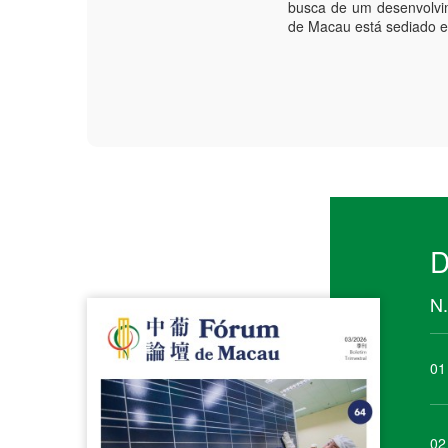
busca de um desenvolvi
de Macau está sediado 
D
N.
01
02