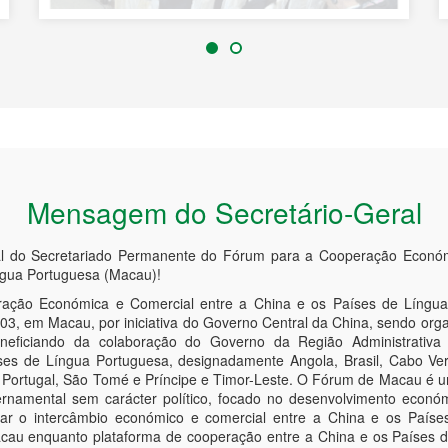
Mensagem do Secretário-Geral
al do Secretariado Permanente do Fórum para a Cooperação Económ
ngua Portuguesa (Macau)!
ção Económica e Comercial entre a China e os Países de Língua
3, em Macau, por iniciativa do Governo Central da China, sendo orga
neficiando da colaboração do Governo da Região Administrativ
es de Língua Portuguesa, designadamente Angola, Brasil, Cabo Ver
 Portugal, São Tomé e Príncipe e Timor-Leste. O Fórum de Macau é u
rnamental sem carácter político, focado no desenvolvimento econó
dar o intercâmbio económico e comercial entre a China e os Paíse
acau enquanto plataforma de cooperação entre a China e os Países 