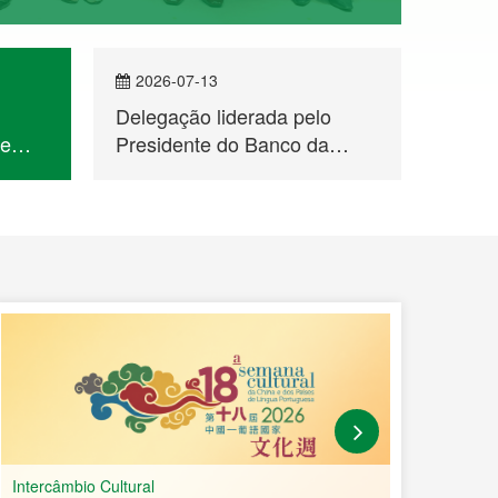
2026-07-13
202
Delegação liderada pelo
Seman
de
Presidente do Banco da
dos P
China, Sucursal de Macau,
Espec
Fan Yaosheng, visitou o
Dança
Secretariado Permanente do
Fórum de Macau
Intercâmbio Cultural