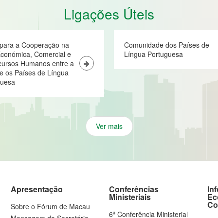
Ligações Úteis
 para a Cooperação na
Comunidade dos Países de
conómica, Comercial e
Língua Portuguesa
cursos Humanos entre a
e os Países de Língua
guesa
Ver mais
Apresentação
Conferências
In
Ministeriais
Ec
Co
Sobre o Fórum de Macau
6ª Conferência Ministerial
Mensagem do Secretário-