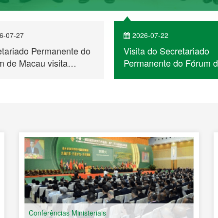
6-07-27
2026-07-22
etariado Permanente do
Visita do Secretariado
 de Macau visita
Permanente do Fórum 
bique e participa no
Macau a Cabo Verde
ntro de Empresários
 a Cooperação
ómica e Comercial entre
na e os Países de
ua Portuguesa
Conferências Ministeriais