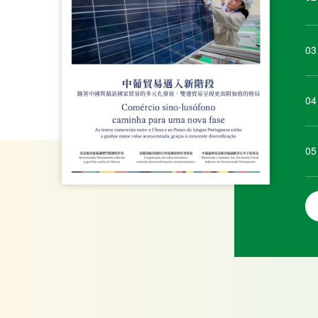
03
04
05