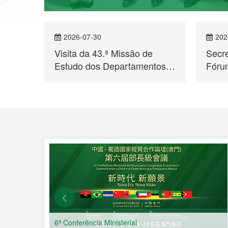
2026-07-30
202
Visita da 43.ª Missão de
Secr
Estudo dos Departamentos
Fórum
para Assuntos de Hong Kong
Moçam
e Macau ao Secretariado
Enco
er mais
Permanente do Fórum de
para
Macau
Econ
a Chi
Líng
6ª Conferência Ministerial