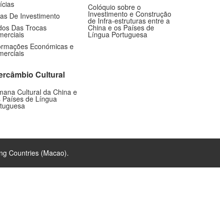
ícias
Colóquio sobre o
Investimento e Construção
as De Investimento
de Infra-estruturas entre a
os Das Trocas
China e os Países de
erciais
Língua Portuguesa
ormações Económicas e
erciais
tercâmbio Cultural
ana Cultural da China e
 Países de Língua
tuguesa
ng Countries (Macao).