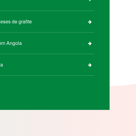
eses de grafite
 em Angola
ta