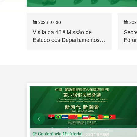
2026-07-30
202
Visita da 43.ª Missão de
Secr
Estudo dos Departamentos
Fórum
para Assuntos de Hong Kong
Moçam
e Macau ao Secretariado
Enco
er mais
Permanente do Fórum de
para
Macau
Econ
a Chi
Líng
6ª Conferência Ministerial