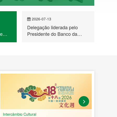
2026-07-13
202
Delegação liderada pelo
Seman
de
Presidente do Banco da
dos P
China, Sucursal de Macau,
Espec
Fan Yaosheng, visitou o
Dança
Secretariado Permanente do
Fórum de Macau
Intercâmbio Cultural