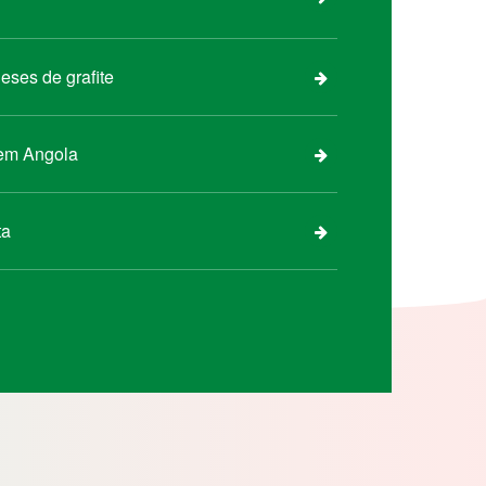
eses de grafite
 em Angola
ta