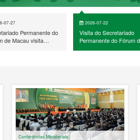
6-07-27
2026-07-22
etariado Permanente do
Visita do Secretariado
 de Macau visita
Permanente do Fórum 
bique e participa no
Macau a Cabo Verde
ntro de Empresários
 a Cooperação
ómica e Comercial entre
na e os Países de
ua Portuguesa
Conferências Ministeriais