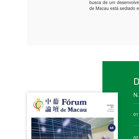
busca de um desenvolvi
de Macau está sediado 
D
N.
01
02