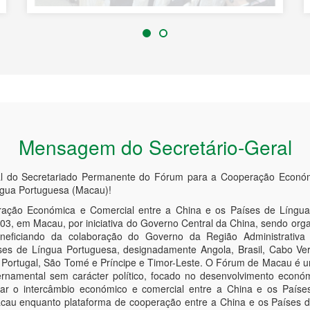
Mensagem do Secretário-Geral
al do Secretariado Permanente do Fórum para a Cooperação Económ
ngua Portuguesa (Macau)!
ção Económica e Comercial entre a China e os Países de Língua
3, em Macau, por iniciativa do Governo Central da China, sendo orga
neficiando da colaboração do Governo da Região Administrativ
es de Língua Portuguesa, designadamente Angola, Brasil, Cabo Ver
 Portugal, São Tomé e Príncipe e Timor-Leste. O Fórum de Macau é u
rnamental sem carácter político, focado no desenvolvimento econó
dar o intercâmbio económico e comercial entre a China e os Paíse
acau enquanto plataforma de cooperação entre a China e os Países 