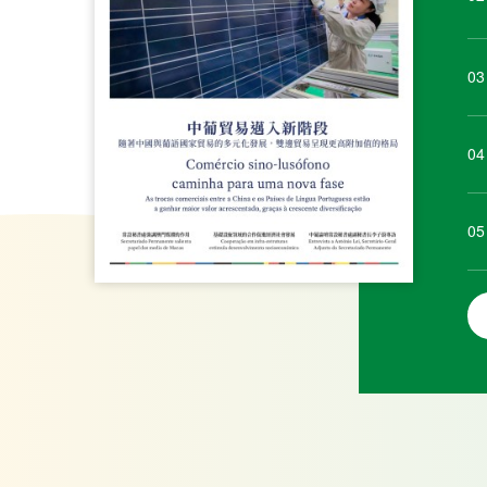
03
04
05