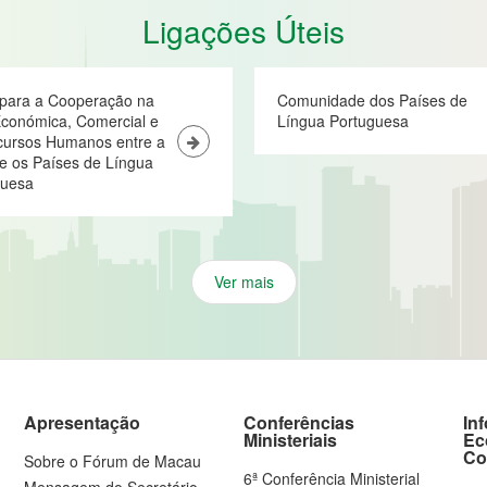
Ligações Úteis
 para a Cooperação na
Comunidade dos Países de
conómica, Comercial e
Língua Portuguesa
cursos Humanos entre a
e os Países de Língua
guesa
Ver mais
Apresentação
Conferências
In
Ministeriais
Ec
Co
Sobre o Fórum de Macau
6ª Conferência Ministerial
Mensagem do Secretário-