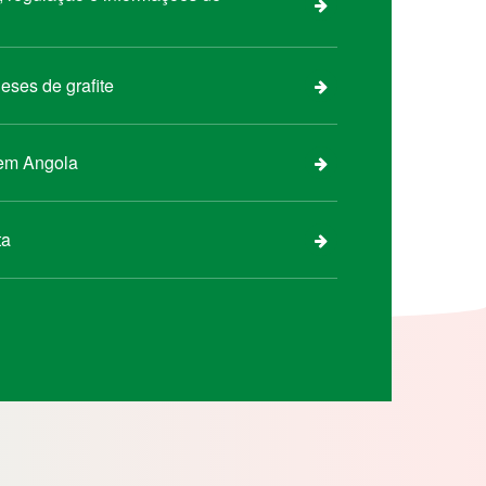
eses de grafite
 em Angola
ta