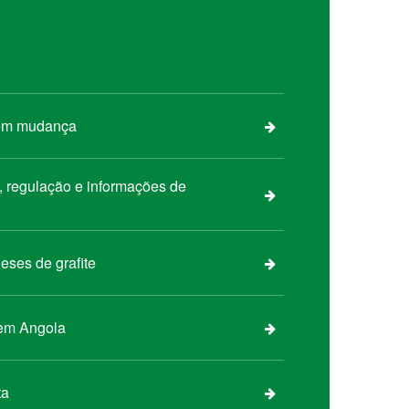
eses de grafite
 em Angola
ta