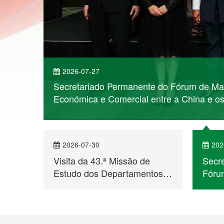
2026-07-30
202
Visita da 43.ª Missão de
Secr
Estudo dos Departamentos
Fórum
para Assuntos de Hong Kong
Moçam
e Macau ao Secretariado
Enco
er mais
Permanente do Fórum de
para
Macau
Econ
a Chi
Líng
6ª Conferência Ministerial