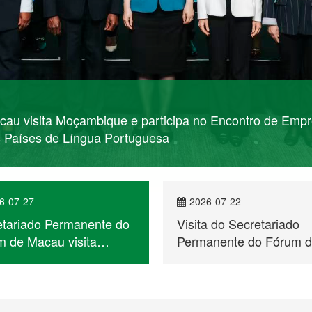
6-07-27
2026-07-22
etariado Permanente do
Visita do Secretariado
 de Macau visita
Permanente do Fórum 
bique e participa no
Macau a Cabo Verde
ntro de Empresários
 a Cooperação
ómica e Comercial entre
na e os Países de
ua Portuguesa
Conferências Ministeriais