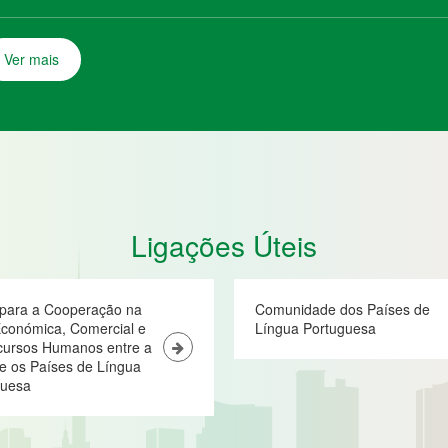
Ligações Úteis
 para a Cooperação na
Comunidade dos Países de
conómica, Comercial e
Língua Portuguesa
cursos Humanos entre a
e os Países de Língua
guesa
Ver mais
Apresentação
Conferências
In
Ministeriais
Ec
Co
Sobre o Fórum de Macau
6ª Conferência Ministerial
Mensagem do Secretário-