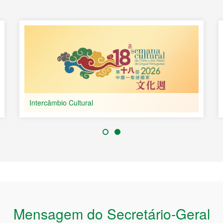
Mensagem do Secretário-Geral
al do Secretariado Permanente do Fórum para a Cooperação Económ
ngua Portuguesa (Macau)!
ção Económica e Comercial entre a China e os Países de Língua
3, em Macau, por iniciativa do Governo Central da China, sendo orga
neficiando da colaboração do Governo da Região Administrativ
es de Língua Portuguesa, designadamente Angola, Brasil, Cabo Ver
 Portugal, São Tomé e Príncipe e Timor-Leste. O Fórum de Macau é u
rnamental sem carácter político, focado no desenvolvimento econó
dar o intercâmbio económico e comercial entre a China e os Paíse
acau enquanto plataforma de cooperação entre a China e os Países 