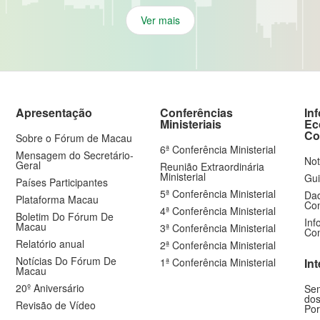
Not
Geral
Reunião Extraordinária
Ministerial
Gui
Países Participantes
5ª Conferência Ministerial
Dad
Plataforma Macau
Com
4ª Conferência Ministerial
Boletim Do Fórum De
Inf
Macau
3ª Conferência Ministerial
Com
Relatório anual
2ª Conferência Ministerial
Notícias Do Fórum De
1ª Conferência Ministerial
In
Macau
20º Aniversário
Sem
dos
Revisão de Vídeo
Por
nomic and Trade Co-operation Between China and Portuguese-speaki