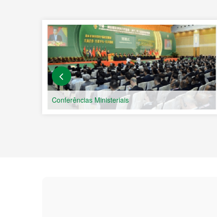
Seja bem-vindo ao port
China e os Países de Lí
O Fórum para a Coopera
criado em Outubro de 200
Comércio da China, be
coordenação com 9 País
Equatorial, Moçambique,
de cooperação intergove
como propósito consoli
dinamizar o papel de M