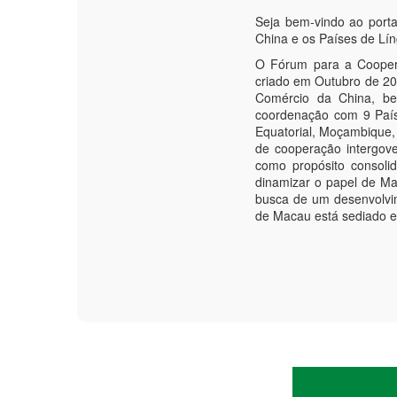
busca de um desenvolvi
de Macau está sediado 
D
N.
01
02