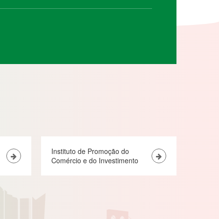
Instituto de Promoção do
Comércio e do Investimento
formações
Educação e Formação
onómicas e
merciais
Centro de Formação do
Fórum de Macau