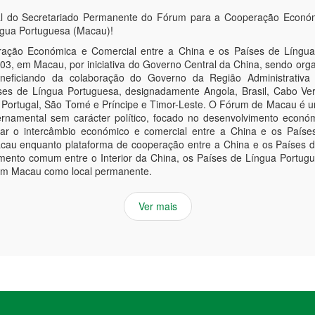
mento comum entre o Interior da China, os Países de Língua Portu
em Macau como local permanente.
Ver mais
estaques do Trimestre
º 64 - 1º Trimestre 2026
Das matérias-primas à inovação: comércio sino-lusófono
“Macau deve ser ‘ponto de encontro preciso’ para política