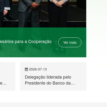
2026-07-13
202
Delegação liderada pelo
Seman
de
Presidente do Banco da
dos P
China, Sucursal de Macau,
Espec
Fan Yaosheng, visitou o
Dança
Secretariado Permanente do
Fórum de Macau
Intercâmbio Cultural