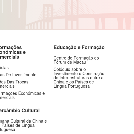
ícias
Colóquio sobre o
Investimento e Construção
as De Investimento
de Infra-estruturas entre a
os Das Trocas
China e os Países de
erciais
Língua Portuguesa
ormações Económicas e
erciais
tercâmbio Cultural
ana Cultural da China e
 Países de Língua
tuguesa
ng Countries (Macao).