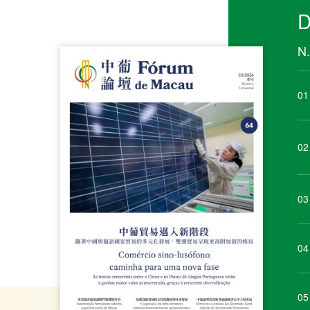
03
04
05