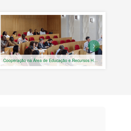
ica e Comercial entre a
 Portuguesa (Macau) foi
nizado pelo Ministério do
a Especial de Macau em
de, Guiné-Bissau, Guiné
m mecanismo multilateral
mico e comercial e tendo
s de Língua Portuguesa,
de Língua Portuguesa em