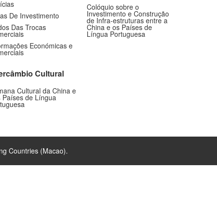
ícias
Colóquio sobre o
Investimento e Construção
as De Investimento
de Infra-estruturas entre a
os Das Trocas
China e os Países de
erciais
Língua Portuguesa
ormações Económicas e
erciais
tercâmbio Cultural
ana Cultural da China e
 Países de Língua
tuguesa
ng Countries (Macao).