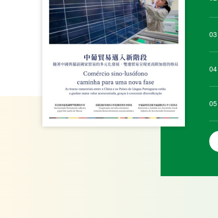
03
04
05