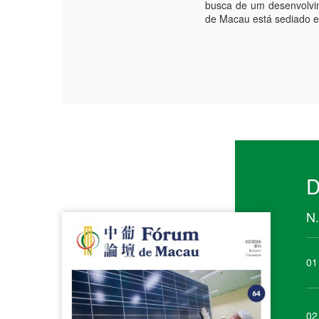
busca de um desenvolvi
de Macau está sediado 
D
N.
01
02