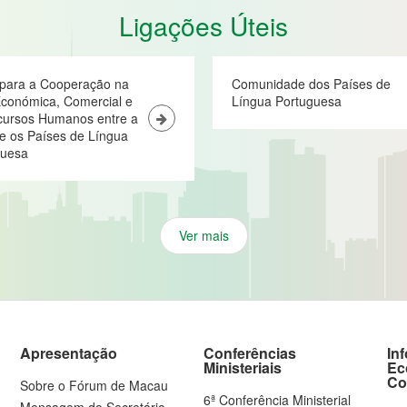
Ligações Úteis
 para a Cooperação na
Comunidade dos Países de
conómica, Comercial e
Língua Portuguesa
cursos Humanos entre a
e os Países de Língua
guesa
Ver mais
Apresentação
Conferências
In
Ministeriais
Ec
Co
Sobre o Fórum de Macau
6ª Conferência Ministerial
Mensagem do Secretário-