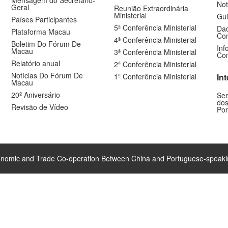
Not
Geral
Reunião Extraordinária
Ministerial
Gui
Países Participantes
5ª Conferência Ministerial
Dad
Plataforma Macau
Com
4ª Conferência Ministerial
Boletim Do Fórum De
Inf
Macau
3ª Conferência Ministerial
Com
Relatório anual
2ª Conferência Ministerial
Notícias Do Fórum De
1ª Conferência Ministerial
In
Macau
20º Aniversário
Sem
dos
Revisão de Vídeo
Por
nomic and Trade Co-operation Between China and Portuguese-speaki