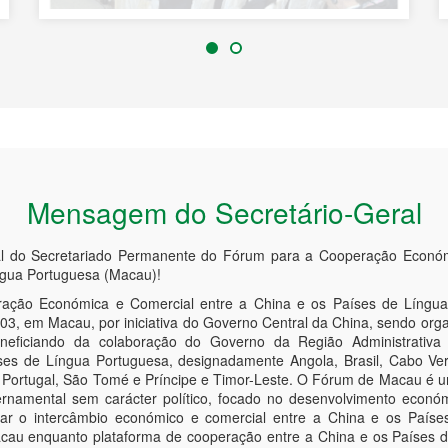
Mensagem do Secretário-Geral
al do Secretariado Permanente do Fórum para a Cooperação Económ
ngua Portuguesa (Macau)!
ção Económica e Comercial entre a China e os Países de Língua
3, em Macau, por iniciativa do Governo Central da China, sendo orga
neficiando da colaboração do Governo da Região Administrativ
es de Língua Portuguesa, designadamente Angola, Brasil, Cabo Ver
 Portugal, São Tomé e Príncipe e Timor-Leste. O Fórum de Macau é u
rnamental sem carácter político, focado no desenvolvimento econó
dar o intercâmbio económico e comercial entre a China e os Paíse
acau enquanto plataforma de cooperação entre a China e os Países 