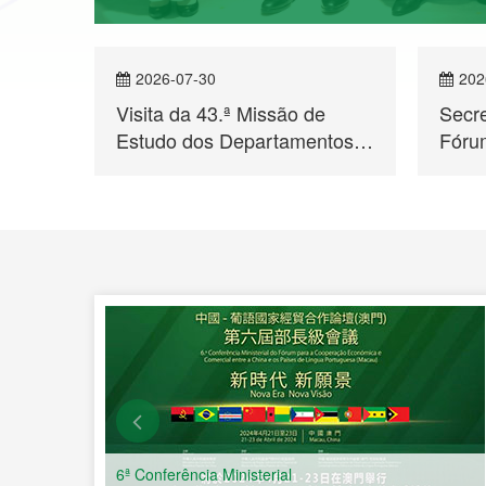
2026-07-30
202
Visita da 43.ª Missão de
Secr
Estudo dos Departamentos
Fórum
para Assuntos de Hong Kong
Moçam
e Macau ao Secretariado
Enco
er mais
Permanente do Fórum de
para
Macau
Econ
a Chi
Líng
6ª Conferência Ministerial