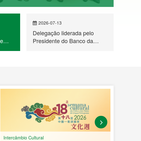
2026-07-13
202
Delegação liderada pelo
Seman
de
Presidente do Banco da
dos P
China, Sucursal de Macau,
Espec
Fan Yaosheng, visitou o
Dança
Secretariado Permanente do
Fórum de Macau
Intercâmbio Cultural