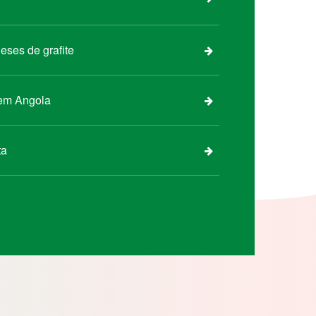
eses de grafite
 em Angola
ta