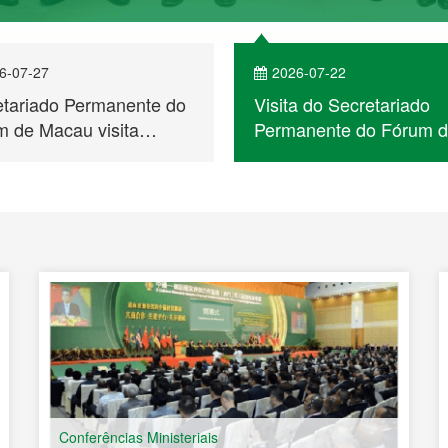
6-07-27
2026-07-22
etariado Permanente do
Visita do Secretariado
 de Macau visita
Permanente do Fórum 
bique e participa no
Macau a Cabo Verde
ntro de Empresários
 a Cooperação
ómica e Comercial entre
na e os Países de
ua Portuguesa
Conferências Ministeriais