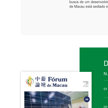
busca de um desenvolvi
de Macau está sediado 
D
N.
01
02