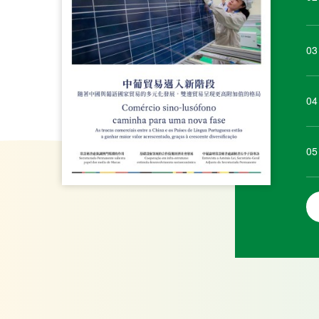
03
04
05