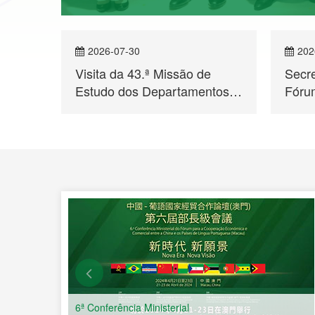
2026-07-30
202
Visita da 43.ª Missão de
Secr
Estudo dos Departamentos
Fórum
para Assuntos de Hong Kong
Moçam
e Macau ao Secretariado
Enco
er mais
Permanente do Fórum de
para
Macau
Econ
a Chi
Líng
6ª Conferência Ministerial