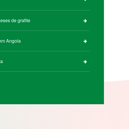
eses de grafite
 em Angola
ta