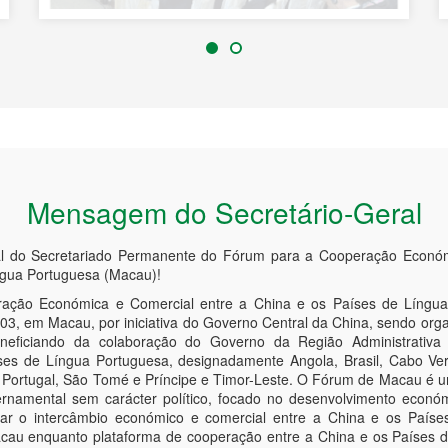
Mensagem do Secretário-Geral
al do Secretariado Permanente do Fórum para a Cooperação Económ
ngua Portuguesa (Macau)!
ção Económica e Comercial entre a China e os Países de Língua
3, em Macau, por iniciativa do Governo Central da China, sendo orga
neficiando da colaboração do Governo da Região Administrativ
es de Língua Portuguesa, designadamente Angola, Brasil, Cabo Ver
 Portugal, São Tomé e Príncipe e Timor-Leste. O Fórum de Macau é u
rnamental sem carácter político, focado no desenvolvimento econó
dar o intercâmbio económico e comercial entre a China e os Paíse
acau enquanto plataforma de cooperação entre a China e os Países 