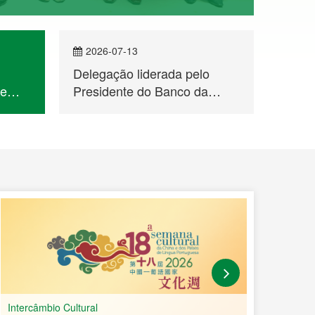
2026-07-13
202
Delegação liderada pelo
Seman
de
Presidente do Banco da
dos P
China, Sucursal de Macau,
Espec
Fan Yaosheng, visitou o
Dança
Secretariado Permanente do
Fórum de Macau
Intercâmbio Cultural