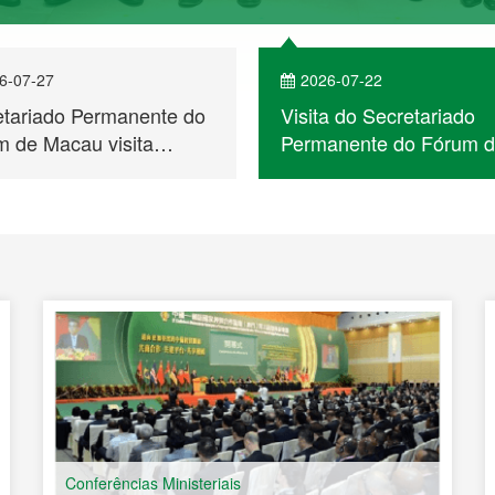
6-07-27
2026-07-22
etariado Permanente do
Visita do Secretariado
 de Macau visita
Permanente do Fórum 
bique e participa no
Macau a Cabo Verde
ntro de Empresários
 a Cooperação
ómica e Comercial entre
na e os Países de
ua Portuguesa
Conferências Ministeriais