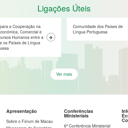
Ligações Úteis
 para a Cooperação na
Comunidade dos Países de
conómica, Comercial e
Língua Portuguesa
cursos Humanos entre a
e os Países de Língua
guesa
Ver mais
Apresentação
Conferências
In
Ministeriais
Ec
Co
Sobre o Fórum de Macau
6ª Conferência Ministerial
Mensagem do Secretário-