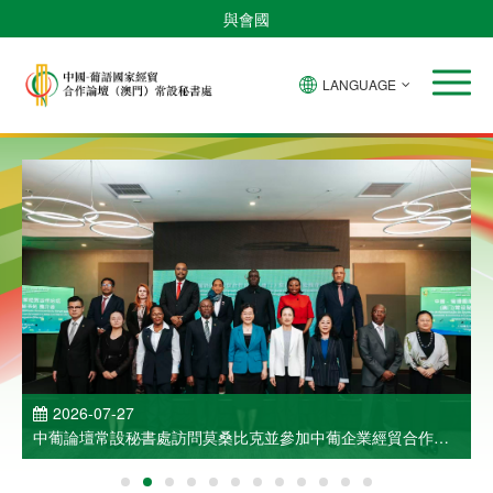
與會國
LANGUAGE
2026-07-27
中葡論壇常設秘書處訪問莫桑比克並參加中葡企業經貿合作洽
談會