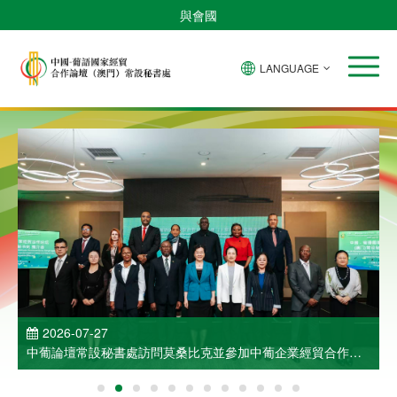
與會國
LANGUAGE
2026-07-27
中葡論壇常設秘書處訪問莫桑比克並參加中葡企業經貿合作洽
談會