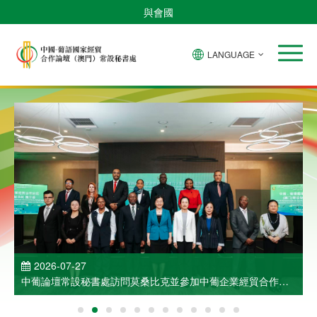
與會國
LANGUAGE
2026-07-27
中葡論壇常設秘書處訪問莫桑比克並參加中葡企業經貿合作洽
談會